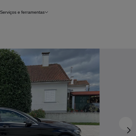
Serviços e ferramentas
Financiamento
Avaliar o meu carro
iamento
Serviço de check-up
Histórico do veículo
Notícias e artigos