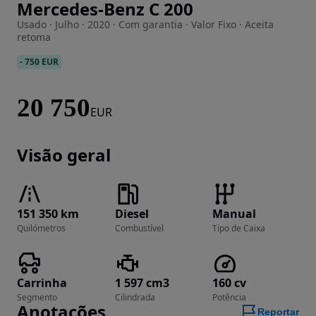
Mercedes-Benz C 200
Imagem 1 de 46
Usado · Julho · 2020 · Com garantia · Valor Fixo · Aceita
retoma
-
750 EUR
20 750
EUR
Visão geral
151 350 km
Diesel
Manual
Quilómetros
Combustível
Tipo de Caixa
Carrinha
1 597 cm3
160 cv
Segmento
Cilindrada
Potência
Anotações
Reportar