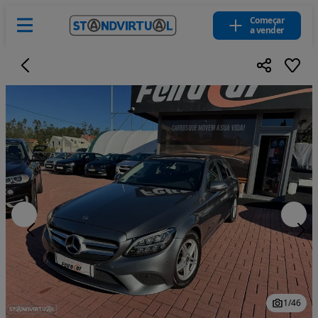
Começar
a vender
1
/
46