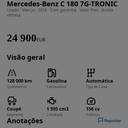
Mercedes-Benz C 180 7G-TRONIC
Imagem 1 de 45
Usado · Março · 2016 · Com garantia · Valor Fixo · Aceita
retoma
24 900
EUR
Visão geral
128 000 km
Gasolina
Automática
Quilómetros
Combustível
Tipo de Caixa
Coupé
1 595 cm3
156 cv
Segmento
Cilindrada
Potência
Anotações
Reportar