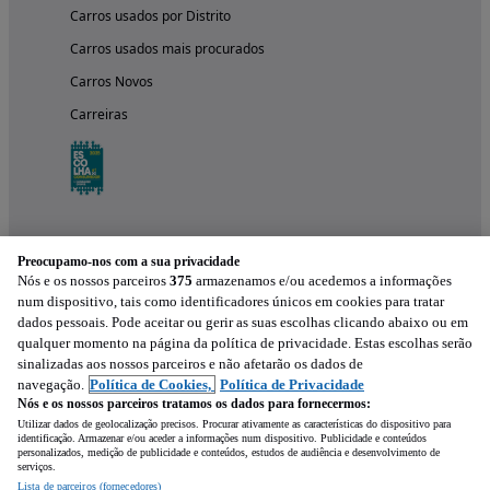
Carros usados por Distrito
Carros usados mais procurados
Carros Novos
Carreiras
Preocupamo-nos com a sua privacidade
Nós e os nossos parceiros
375
armazenamos e/ou acedemos a informações
num dispositivo, tais como identificadores únicos em cookies para tratar
dados pessoais. Pode aceitar ou gerir as suas escolhas clicando abaixo ou em
qualquer momento na página da política de privacidade. Estas escolhas serão
Experimenta a aplicação
sinalizadas aos nossos parceiros e não afetarão os dados de
navegação.
Política de Cookies,
Política de Privacidade
Nós e os nossos parceiros tratamos os dados para fornecermos:
Utilizar dados de geolocalização precisos. Procurar ativamente as características do dispositivo para
identificação. Armazenar e/ou aceder a informações num dispositivo. Publicidade e conteúdos
personalizados, medição de publicidade e conteúdos, estudos de audiência e desenvolvimento de
serviços.
Lista de parceiros (fornecedores)