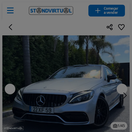
Começar
a vender
1
/
45