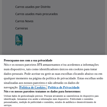
Carros usados por Distrito
Carros usados mais procurados
Carros Novos
Carreiras
Preocupamo-nos com a sua privacidade
Nós e os nossos parceiros
375
armazenamos e/ou acedemos a informações
num dispositivo, tais como identificadores únicos em cookies para tratar
dados pessoais. Pode aceitar ou gerir as suas escolhas clicando abaixo ou em
qualquer momento na página da política de privacidade. Estas escolhas serão
Experimenta a aplicação
sinalizadas aos nossos parceiros e não afetarão os dados de
navegação.
Política de Cookies,
Política de Privacidade
Nós e os nossos parceiros tratamos os dados para fornecermos:
Utilizar dados de geolocalização precisos. Procurar ativamente as características do dispositivo para
identificação. Armazenar e/ou aceder a informações num dispositivo. Publicidade e conteúdos
personalizados, medição de publicidade e conteúdos, estudos de audiência e desenvolvimento de
serviços.