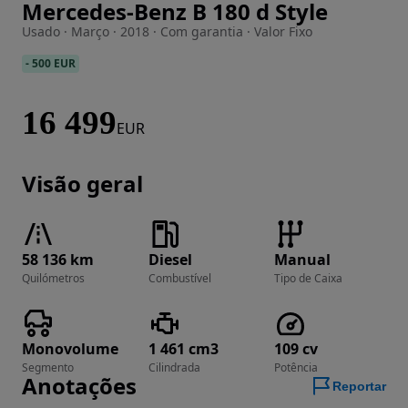
Mercedes-Benz B 180 d Style
Imagem 1 de 49
Usado · Março · 2018 · Com garantia · Valor Fixo
-
500 EUR
16 499
EUR
Visão geral
58 136 km
Diesel
Manual
Quilómetros
Combustível
Tipo de Caixa
Monovolume
1 461 cm3
109 cv
Segmento
Cilindrada
Potência
Anotações
Reportar