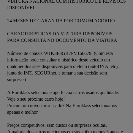
VIATURA NACIONAL COM HISTÓRICO DE REVISÕES 
DISPONÍVEL

24 MESES DE GARANTIA POR COMUM ACORDO

CARACTERÍSTICAS DA VIATURA DISPONÍVEIS 
PARA CONSULTA NO DOCUMENTO DA VIATURA

Número de chassis-W1K3F8GB7PV166679  (Com esta 
informação pode consultar o histórico deste veículo em 
qualquer dos sites disponíveis para o efeito (autoDNA, etc), 
junto do IMT, SEGURnet, e tomar a sua decisão sem 
surpresas)

A Euroklass seleciona e aperfeiçoa carros usados qualidade. 
Veja o seu próximo carro hoje!

Procura um novo carro usado? Na Euroklass selecionamos 
apenas o melhor.

Preços competitivos, sem custos ou surpresas ocultas.

A maioria dos carros que temos em stock têm menos 5 anos, e 