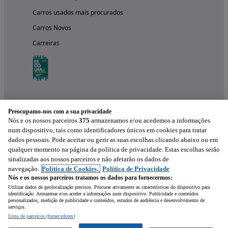
Carros usados mais procurados
Carros Novos
Carreiras
Preocupamo-nos com a sua privacidade
Nós e os nossos parceiros
375
armazenamos e/ou acedemos a informações
num dispositivo, tais como identificadores únicos em cookies para tratar
dados pessoais. Pode aceitar ou gerir as suas escolhas clicando abaixo ou em
qualquer momento na página da política de privacidade. Estas escolhas serão
Experimenta a aplicação
sinalizadas aos nossos parceiros e não afetarão os dados de
navegação.
Política de Cookies,
Política de Privacidade
Nós e os nossos parceiros tratamos os dados para fornecermos:
Utilizar dados de geolocalização precisos. Procurar ativamente as características do dispositivo para
identificação. Armazenar e/ou aceder a informações num dispositivo. Publicidade e conteúdos
personalizados, medição de publicidade e conteúdos, estudos de audiência e desenvolvimento de
serviços.
Lista de parceiros (fornecedores)
Mensagem