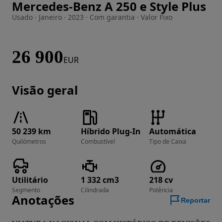
Mercedes-Benz A 250 e Style Plus
Imagem 1 de 32
Usado · Janeiro · 2023 · Com garantia · Valor Fixo
26 900
EUR
Visão geral
50 239 km
Híbrido Plug-In
Automática
Quilómetros
Combustível
Tipo de Caixa
Utilitário
1 332 cm3
218 cv
Segmento
Cilindrada
Potência
Anotações
Reportar