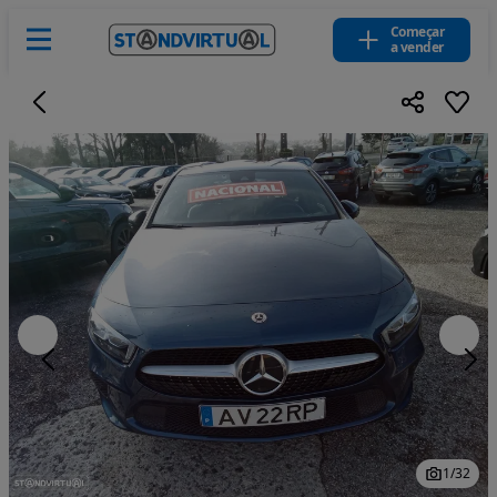
Começar
a vender
1
/
32