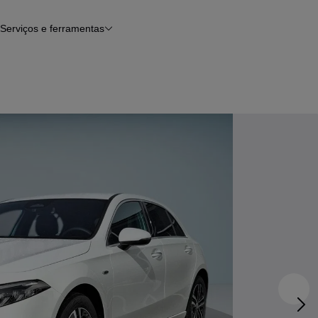
Serviços e ferramentas
Financiamento
Avaliar o meu carro
iamento
Serviço de check-up
Histórico do veículo
Notícias e artigos