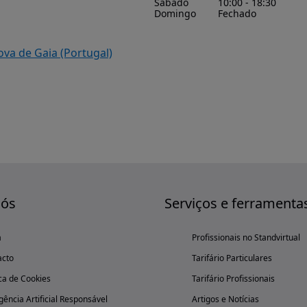
Sábado
10:00 - 18:30
Domingo
Fechado
ova de Gaia (Portugal)
nós
Serviços e ferramenta
a
Profissionais no Standvirtual
acto
Tarifário Particulares
ica de Cookies
Tarifário Profissionais
igência Artificial Responsável
Artigos e Notícias