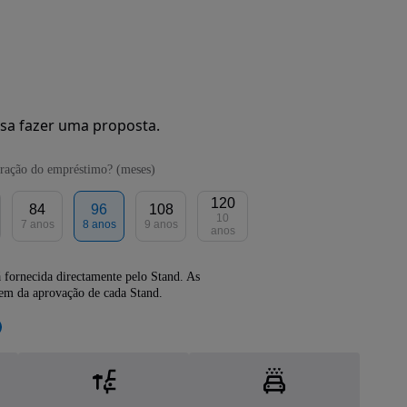
sa fazer uma proposta.
ração do empréstimo? (meses)
120
84
96
108
10
7 anos
8 anos
9 anos
anos
 fornecida directamente pelo Stand. As
dem da aprovação de cada Stand.