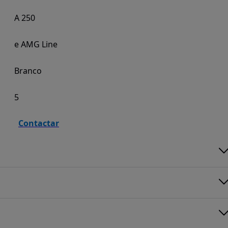
A 250
e AMG Line
Branco
5
Contactar