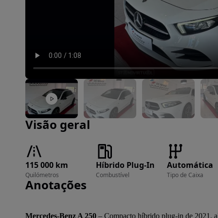
Imagem 1 de 29
Visão geral
115 000 km
Híbrido Plug-In
Automática
Quilómetros
Combustível
Tipo de Caixa
Anotações
Mercedes-Benz A 250
 – Compacto híbrido plug-in de 2021, al