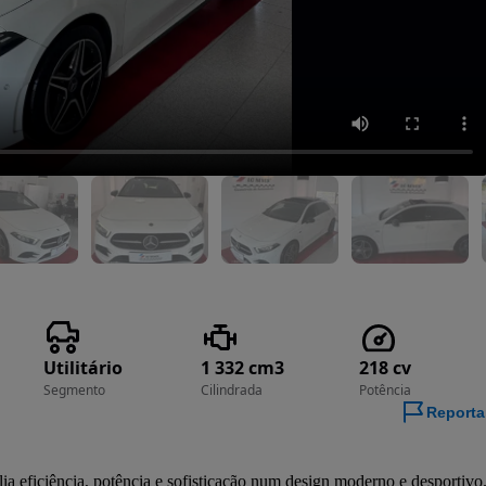
Utilitário
1 332 cm3
218 cv
Segmento
Cilindrada
Potência
Reporta
ia eficiência, potência e sofisticação num design moderno e desportivo.