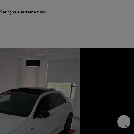
Serviços e ferramentas
Financiamento
Avaliar o meu carro
iamento
Serviço de check-up
Histórico do veículo
Notícias e artigos