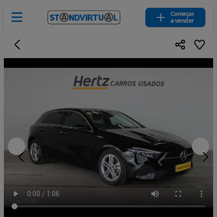
Começar
a vender