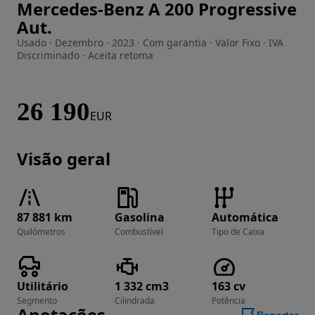
Mercedes-Benz A 200 Progressive
Imagem 1 de 32
Aut.
Usado · Dezembro · 2023 · Com garantia · Valor Fixo · IVA
Discriminado · Aceita retoma
26 190
EUR
Visão geral
87 881 km
Gasolina
Automática
Quilómetros
Combustível
Tipo de Caixa
Utilitário
1 332 cm3
163 cv
Segmento
Cilindrada
Potência
Anotações