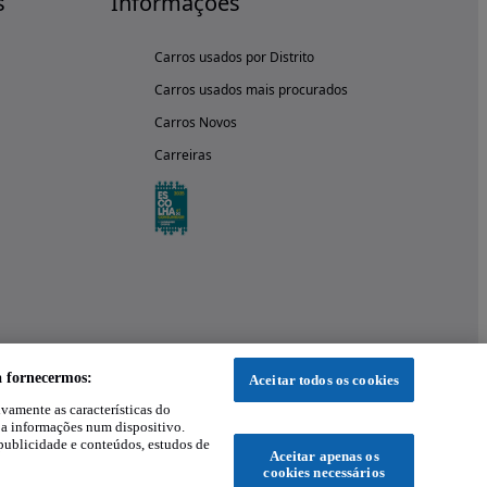
s
Informações
Carros usados por Distrito
Carros usados mais procurados
Carros Novos
Carreiras
a fornecermos:
Aceitar todos os cookies
ivamente as características do
 a informações num dispositivo.
publicidade e conteúdos, estudos de
Aceitar apenas os
cookies necessários