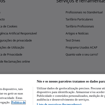
nós
Serviços e ferramenta
a
Profissionais no Standvirtual
acto
Tarifário Particulares
ica de Cookies
Tarifário Profissionais
igência Artificial Responsável
Artigos e Notícias
gurações de privacidade
Test Drives
ções de Utilização
Programa Usados ACAP
ica de Privacidade
Quanto vale o seu carro?
 de Reclamações online
Nós e os nossos parceiros tratamos os dados par
Utilizar dados de geolocalização precisos. Procurar at
dispositivo, tais
Experimenta a aplicação
dispositivo para identificação. Armazenar e/ou aceder
ar ou gerir as suas
Publicidade e conteúdos personalizados, medição de 
rivacidade. Estas
audiência e desenvolvimento de serviços.
avegação.
Política de
Lista de parceiros (fornecedores)