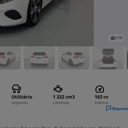
1
/
18
Utilitário
1 332 cm3
163 cv
Segmento
Cilindrada
Potência
Reporta