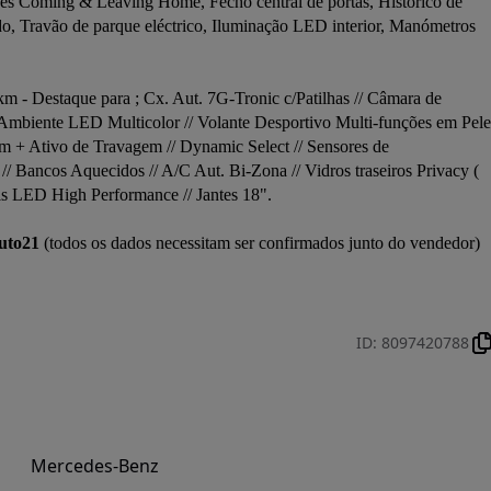
uzes Coming & Leaving Home, Fecho central de portas, Histórico de 
o, Travão de parque eléctrico, Iluminação LED interior, Manómetros 
 - Destaque para ; Cx. Aut. 7G-Tronic c/Patilhas // Câmara de 
biente LED Multicolor // Volante Desportivo Multi-funções em Pele 
m + Ativo de Travagem // Dynamic Select // Sensores de 
 Bancos Aquecidos // A/C Aut. Bi-Zona // Vidros traseiros Privacy ( 
óis LED High Performance // Jantes 18".

uto21
 (todos os dados necessitam ser confirmados junto do vendedor)

ID
:
8097420788
Mercedes-Benz