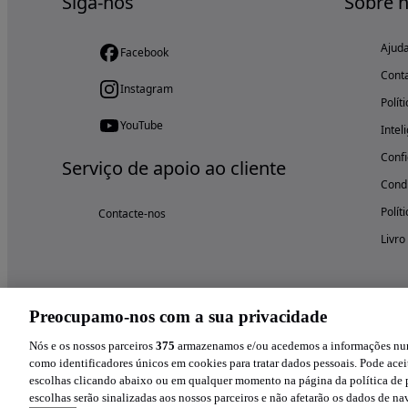
Siga-nos
Sobre 
Ajud
Facebook
Cont
Instagram
Polít
YouTube
Intel
Confi
Serviço de apoio ao cliente
Condi
Polít
Contacte-nos
Livro
Preocupamo-nos com a sua privacidade
Nós e os nossos parceiros
375
armazenamos e/ou acedemos a informações num 
como identificadores únicos em cookies para tratar dados pessoais. Pode aceit
escolhas clicando abaixo ou em qualquer momento na página da política de p
escolhas serão sinalizadas aos nossos parceiros e não afetarão os dados de n