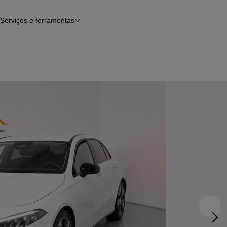
Serviços e ferramentas
Financiamento
Avaliar o meu carro
iamento
Serviço de check-up
Histórico do veículo
Notícias e artigos