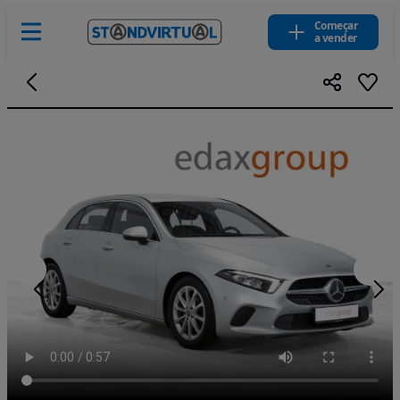
Começar
a vender