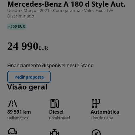
Mercedes-Benz A 180 d Style Aut.
Imagem 1 de 32
Usado · Março · 2021 · Com garantia · Valor Fixo · IVA
Discriminado
-
500 EUR
24 990
EUR
Financiamento disponível neste Stand
Pedir proposta
Visão geral
89 591 km
Diesel
Automática
Quilómetros
Combustível
Tipo de Caixa