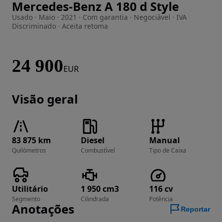
Mercedes-Benz A 180 d Style
Imagem 1 de 31
Usado · Maio · 2021 · Com garantia · Negociável · IVA
Discriminado · Aceita retoma
24 900
EUR
Visão geral
83 875 km
Diesel
Manual
Quilómetros
Combustível
Tipo de Caixa
Utilitário
1 950 cm3
116 cv
Segmento
Cilindrada
Potência
Anotações
Reportar