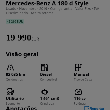
Mercedes-Benz A 180 d Style
Imagem 1 de 44
Usado · Novembro · 2019 · Com garantia · Valor Fixo · IVA
Discriminado · Aceita retoma
-
2 260 EUR
19 990
EUR
Visão geral
92 035 km
Diesel
Manual
Quilómetros
Combustível
Tipo de Caixa
Utilitário
1 461 cm3
116 cv
Segmento
Cilindrada
Potência
Anotações
Reportar