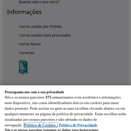
Quanto vale o seu carro?
Informações
Carros usados por Distrito
Carros usados mais procurados
Carros Novos
Carreiras
Preocupamo-nos com a sua privacidade
Nós e os nossos parceiros
375
armazenamos e/ou acedemos a informações
num dispositivo, tais como identificadores únicos em cookies para tratar
dados pessoais. Pode aceitar ou gerir as suas escolhas clicando abaixo ou em
qualquer momento na página da política de privacidade. Estas escolhas serão
Experimenta a aplicação
sinalizadas aos nossos parceiros e não afetarão os dados de
navegação.
Política de Cookies,
Política de Privacidade
Nós e os nossos parceiros tratamos os dados para fornecermos: