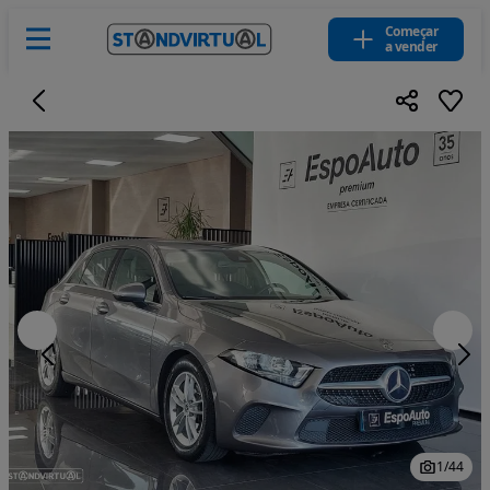
Começar
a vender
1
/
44