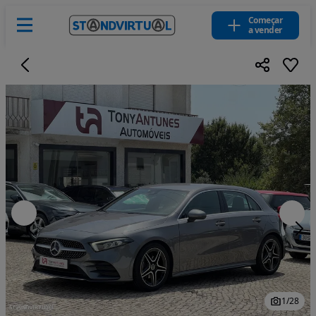
Começar
a vender
1
/
28