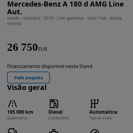
Mercedes-Benz A 180 d AMG Line
Imagem 1 de 28
Aut.
Usado · Outubro · 2018 · Com garantia · Valor Fixo · Aceita
retoma
26 750
EUR
Financiamento disponível neste Stand
Pedir proposta
Visão geral
105 000 km
Diesel
Automática
Quilómetros
Combustível
Tipo de Caixa