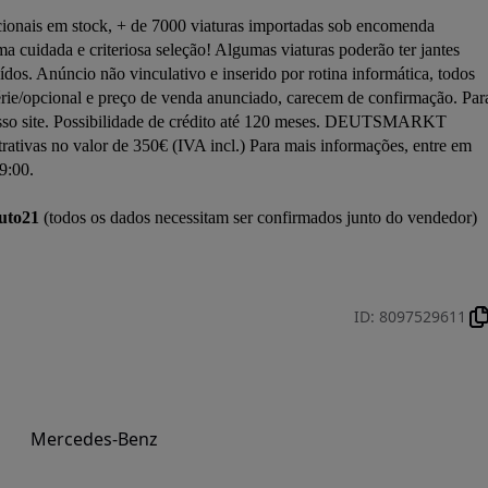
onais em stock, + de 7000 viaturas importadas sob encomenda 
ada e criteriosa seleção! Algumas viaturas poderão ter jantes 
uídos. Anúncio não vinculativo e inserido por rotina informática, todos 
rie/opcional e preço de venda anunciado, carecem de confirmação. Para
nosso site. Possibilidade de crédito até 120 meses. DEUTSMARKT 
ivas no valor de 350€ (IVA incl.) Para mais informações, entre em 
9:00.

uto21
 (todos os dados necessitam ser confirmados junto do vendedor)

ID
:
8097529611
Mercedes-Benz