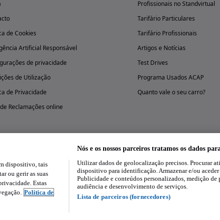
a
Profissionais no Standvirtual
acto
Tarifário Particulares
ica de Cookies
Tarifário Profissionais
igência Artificial Responsável
Artigos e Notícias
gurações de privacidade
Test Drives
ções de Utilização
Programa Usados ACAP
ica de Privacidade
Quanto vale o seu carro?
 de Reclamações online
Nós e os nossos parceiros tratamos os dados par
Utilizar dados de geolocalização precisos. Procurar at
dispositivo, tais
Experimenta a aplicação
dispositivo para identificação. Armazenar e/ou aceder
ar ou gerir as suas
Publicidade e conteúdos personalizados, medição de 
rivacidade. Estas
audiência e desenvolvimento de serviços.
avegação.
Política de
Lista de parceiros (fornecedores)