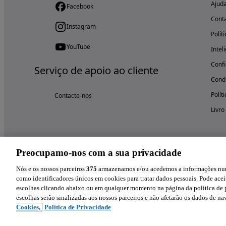
Ajud
Facebook
Cont
Instagram
Polít
YouTube
Intel
Confi
Serviço de apoio ao cliente
Condi
Polít
Contacte-nos
Livro
Preocupamo-nos com a sua privacidade
Nós e os nossos parceiros
375
armazenamos e/ou acedemos a informações num 
como identificadores únicos em cookies para tratar dados pessoais. Pode aceit
escolhas clicando abaixo ou em qualquer momento na página da política de p
escolhas serão sinalizadas aos nossos parceiros e não afetarão os dados de n
Cookies,
Política de Privacidade