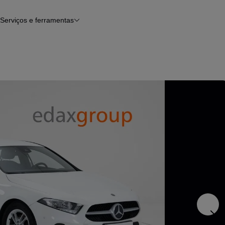
Serviços e ferramentas
Financiamento
Avaliar o meu carro
iamento
Serviço de check-up
Histórico do veículo
Notícias e artigos