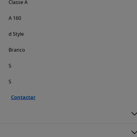
Classe A
A 160
d Style
Branco
5
5
Contactar