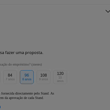
sa fazer uma proposta.
ração do empréstimo? (meses)
120
84
96
108
10
7 anos
8 anos
9 anos
anos
 fornecida directamente pelo Stand. As
dem da aprovação de cada Stand.