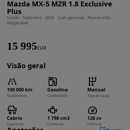
Mazda MX-5 MZR 1.8 Exclusive
Imagem 1 de 10
Plus
Usado · Setembro · 2006 · Com garantia · Poucos KMs ·
Negociável
15 995
EUR
Visão geral
100 000 km
Gasolina
Manual
Quilómetros
Combustível
Tipo de Caixa
Cabrio
1 798 cm3
126 cv
Segmento
Cilindrada
Potência
Anotações