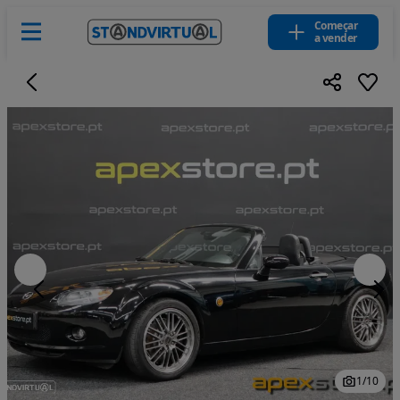
Começar
a vender
1
/
10