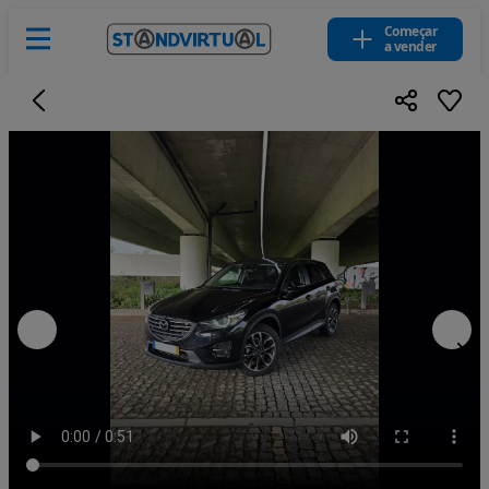
Começar
a vender