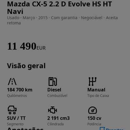
Mazda CX-5 2.2 D Evolve HS HT
Imagem 1 de 26
Navi
Usado · Março · 2015 · Com garantia · Negociável · Aceita
retoma
11 490
EUR
Visão geral
184 700 km
Diesel
Manual
Quilómetros
Combustível
Tipo de Caixa
SUV / TT
2 191 cm3
150 cv
Segmento
Cilindrada
Potência
Anotações