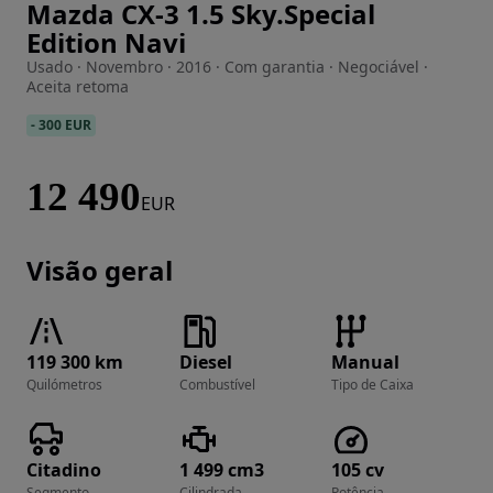
Mazda CX-3 1.5 Sky.Special
Imagem 1 de 20
Edition Navi
Usado · Novembro · 2016 · Com garantia · Negociável ·
Aceita retoma
-
300 EUR
12 490
EUR
Visão geral
119 300 km
Diesel
Manual
Quilómetros
Combustível
Tipo de Caixa
Citadino
1 499 cm3
105 cv
Segmento
Cilindrada
Potência