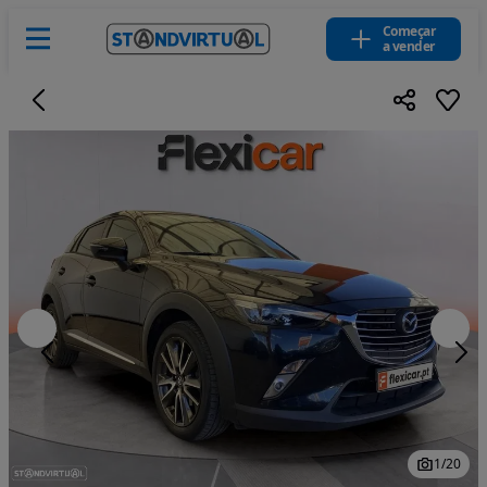
Começar
a vender
1
/
20