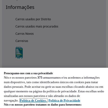
Informações
Carros usados por Distrito
Carros usados mais procurados
Carros Novos
Carreiras
Preocupamo-nos com a sua privacidade
Nós e os nossos parceiros
375
armazenamos e/ou acedemos a informações
num dispositivo, tais como identificadores únicos em cookies para tratar
dados pessoais. Pode aceitar ou gerir as suas escolhas clicando abaixo ou em
qualquer momento na página da política de privacidade. Estas escolhas serão
Experimenta a aplicação
sinalizadas aos nossos parceiros e não afetarão os dados de
navegação.
Política de Cookies,
Política de Privacidade
Nós e os nossos parceiros tratamos os dados para fornecermos: