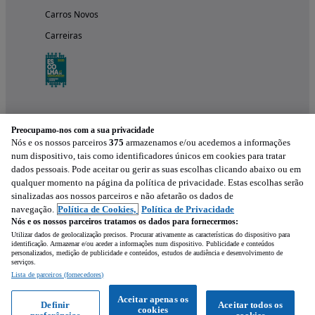
Carros Novos
Carreiras
Preocupamo-nos com a sua privacidade
Nós e os nossos parceiros
375
armazenamos e/ou acedemos a informações
num dispositivo, tais como identificadores únicos em cookies para tratar
dados pessoais. Pode aceitar ou gerir as suas escolhas clicando abaixo ou em
qualquer momento na página da política de privacidade. Estas escolhas serão
Experimenta a aplicação
sinalizadas aos nossos parceiros e não afetarão os dados de
navegação.
Política de Cookies,
Política de Privacidade
Nós e os nossos parceiros tratamos os dados para fornecermos:
Utilizar dados de geolocalização precisos. Procurar ativamente as características do dispositivo para
identificação. Armazenar e/ou aceder a informações num dispositivo. Publicidade e conteúdos
personalizados, medição de publicidade e conteúdos, estudos de audiência e desenvolvimento de
serviços.
Lista de parceiros (fornecedores)
Mensagem
Aceitar apenas os
Definir
Aceitar todos os
cookies