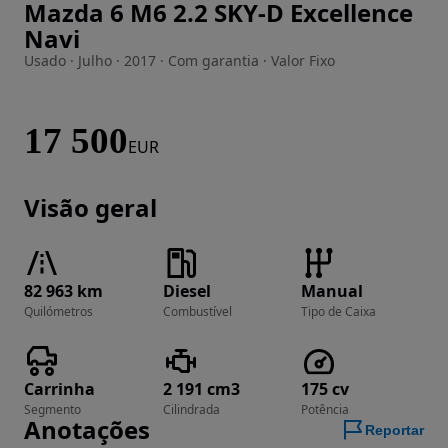
Mazda 6 M6 2.2 SKY-D Excellence
Imagem 1 de 25
Navi
Usado · Julho · 2017 · Com garantia · Valor Fixo
17 500
EUR
Visão geral
82 963 km
Diesel
Manual
Quilómetros
Combustível
Tipo de Caixa
Carrinha
2 191 cm3
175 cv
Segmento
Cilindrada
Potência
Anotações
Reportar