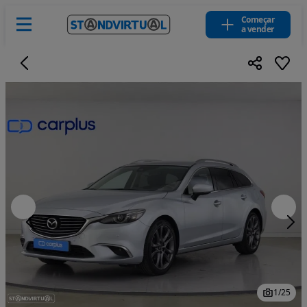
Começar
a vender
1
/
25