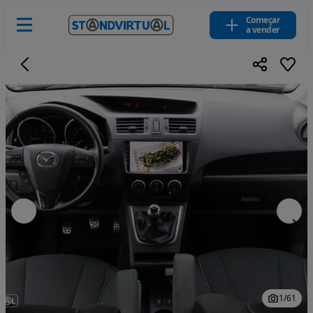
Começar
a vender
1
/
61