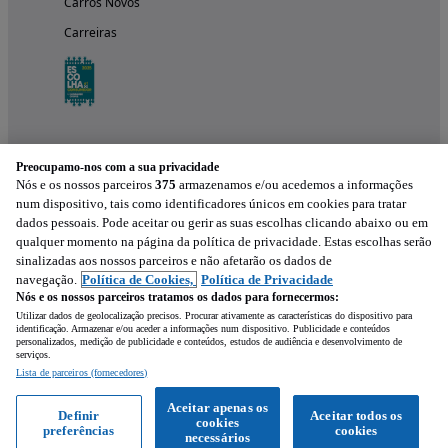
Carros Novos
Carreiras
Preocupamo-nos com a sua privacidade
Nós e os nossos parceiros
375
armazenamos e/ou acedemos a informações
num dispositivo, tais como identificadores únicos em cookies para tratar
dados pessoais. Pode aceitar ou gerir as suas escolhas clicando abaixo ou em
qualquer momento na página da política de privacidade. Estas escolhas serão
Experimenta a aplicação
sinalizadas aos nossos parceiros e não afetarão os dados de
navegação.
Política de Cookies,
Política de Privacidade
Nós e os nossos parceiros tratamos os dados para fornecermos:
Utilizar dados de geolocalização precisos. Procurar ativamente as características do dispositivo para
identificação. Armazenar e/ou aceder a informações num dispositivo. Publicidade e conteúdos
personalizados, medição de publicidade e conteúdos, estudos de audiência e desenvolvimento de
serviços.
Lista de parceiros (fornecedores)
Mensagem
Aceitar apenas os
Definir
Aceitar todos os
cookies
preferências
cookies
Ligar
WhatsApp
necessários