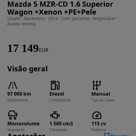
Mazda 5 MZR-CD 1.6 Superior
Imagem 1 de 61
Wagon +Xenon +PE+Pele
Usado · Dezembro · 2016 · Com garantia · Negociável ·
Aceita retoma
17 149
EUR
Visão geral
97 000 km
Diesel
Manual
Quilómetros
Combustível
Tipo de Caixa
Monovolume
1 560 cm3
115 cv
Segmento
Cilindrada
Potência
Anotações