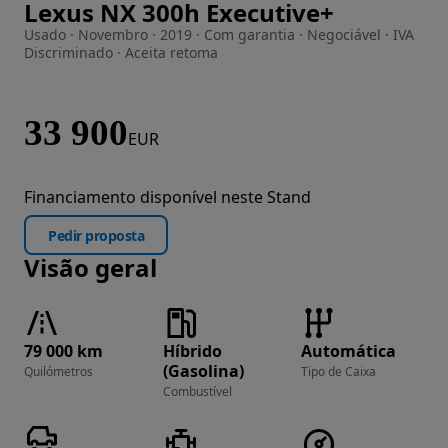
Lexus NX 300h Executive+
Imagem 1 de 38
Usado · Novembro · 2019 · Com garantia · Negociável · IVA
Discriminado · Aceita retoma
33 900
EUR
Financiamento disponível neste Stand
Pedir proposta
Visão geral
79 000 km
Híbrido
Automática
(Gasolina)
Quilómetros
Tipo de Caixa
Combustível