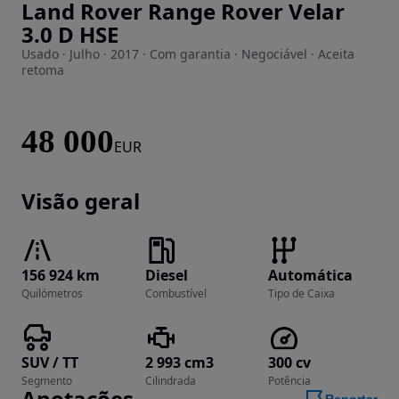
Land Rover Range Rover Velar
Imagem 1 de 33
3.0 D HSE
Usado · Julho · 2017 · Com garantia · Negociável · Aceita
retoma
48 000
EUR
Visão geral
156 924 km
Diesel
Automática
Quilómetros
Combustível
Tipo de Caixa
SUV / TT
2 993 cm3
300 cv
Segmento
Cilindrada
Potência
Anotações