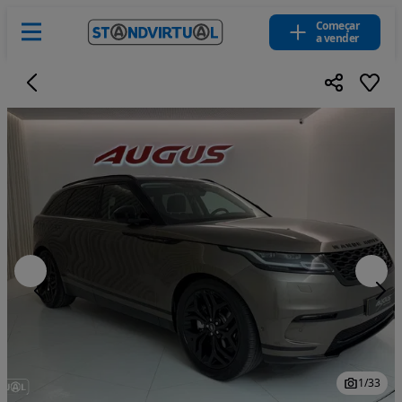
Começar
a vender
1
/
33