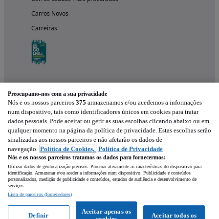
Carros Novos
Carreiras
Preocupamo-nos com a sua privacidade
Nós e os nossos parceiros
375
armazenamos e/ou acedemos a informações
num dispositivo, tais como identificadores únicos em cookies para tratar
dados pessoais. Pode aceitar ou gerir as suas escolhas clicando abaixo ou em
qualquer momento na página da política de privacidade. Estas escolhas serão
Experimenta a aplicação
sinalizadas aos nossos parceiros e não afetarão os dados de
navegação.
Política de Cookies,
Política de Privacidade
Nós e os nossos parceiros tratamos os dados para fornecermos:
Utilizar dados de geolocalização precisos. Procurar ativamente as características do dispositivo para
identificação. Armazenar e/ou aceder a informações num dispositivo. Publicidade e conteúdos
personalizados, medição de publicidade e conteúdos, estudos de audiência e desenvolvimento de
serviços.
Lista de parceiros (fornecedores)
Mensagem
Aceitar apenas os
Definir
Aceitar todos os
cookies