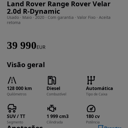
Land Rover Range Rover Velar
Imagem 1 de 49
2.0d R-Dynamic
Usado · Maio · 2020 · Com garantia · Valor Fixo · Aceita
retoma
39 990
EUR
Visão geral
128 000 km
Diesel
Automática
Quilómetros
Combustível
Tipo de Caixa
SUV / TT
1 999 cm3
180 cv
Segmento
Cilindrada
Potência
Anotações