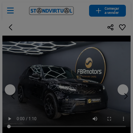
Começar
a vender