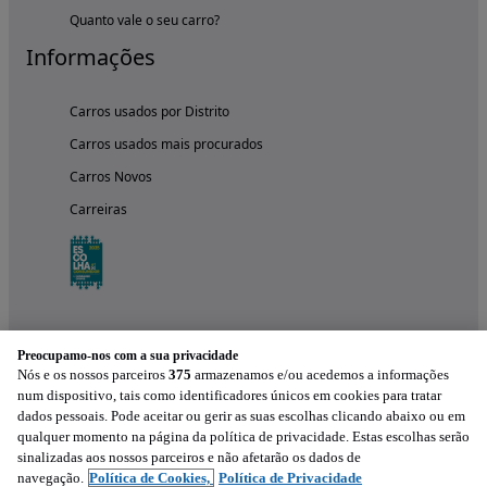
Quanto vale o seu carro?
Informações
Carros usados por Distrito
Carros usados mais procurados
Carros Novos
Carreiras
Preocupamo-nos com a sua privacidade
Nós e os nossos parceiros
375
armazenamos e/ou acedemos a informações
num dispositivo, tais como identificadores únicos em cookies para tratar
dados pessoais. Pode aceitar ou gerir as suas escolhas clicando abaixo ou em
qualquer momento na página da política de privacidade. Estas escolhas serão
Experimenta a aplicação
sinalizadas aos nossos parceiros e não afetarão os dados de
navegação.
Política de Cookies,
Política de Privacidade