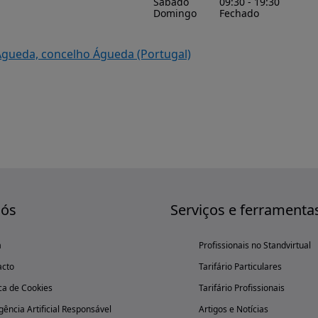
Sábado
09:30 - 19:30
Domingo
Fechado
Águeda, concelho Águeda (Portugal)
nós
Serviços e ferramenta
a
Profissionais no Standvirtual
acto
Tarifário Particulares
ica de Cookies
Tarifário Profissionais
igência Artificial Responsável
Artigos e Notícias