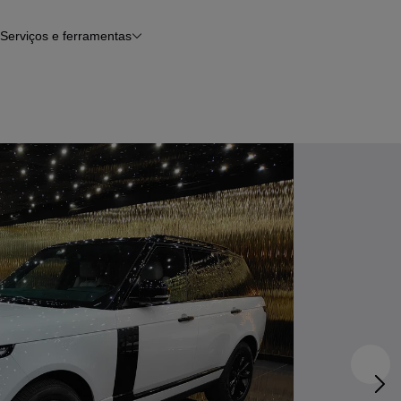
Serviços e ferramentas
Financiamento
Avaliar o meu carro
iamento
Serviço de check-up
Histórico do veículo
Notícias e artigos