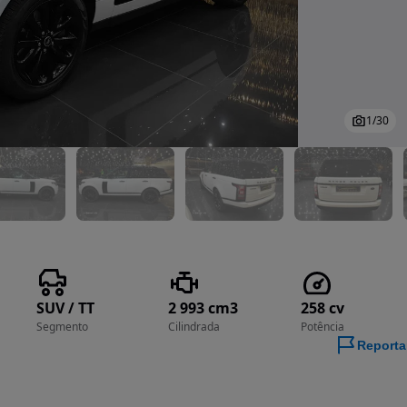
1
/
30
SUV / TT
2 993 cm3
258 cv
Segmento
Cilindrada
Potência
Reporta