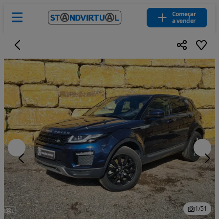
Começar
a vender
1
/
51