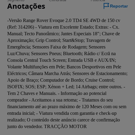
Anotações
Reportar
-Versão Range Rover Evoque 2.0 TD4 SE 4WD de 150 cv 
(Ref: 314206) - Viatura em Excelente Estado; Extras: - Cx. 
Manual; Tecto Panorâmico; Jantes Especiais 18"; Chave de 
Aproximação; Grip Control; Start&Stop; Travagem de 
Emergência; Sensores Faixa de Rodagem; Sensores 
Luz/Chuva; Sensores Pneus; Bluetooth; Rádio c/ Ecrã na 
Consola Central Touch Screen; Entrada USB e AUX/IN; 
Volante Multifunções em Pele; Bancos Desportivos em Pele 
Eléctricos; Câmara Marcha Atrás; Sensores de Estacionamento; 
Apoio de Braço; Computador de Bordo; Cruise Control; 
ISOFIX; SOS; ESP; Xénon + Led; 14 Airbags; entre outros. - 
Tem 2 Chaves e Manuais. - Informação ao potencial 
comprador - Aceitamos a sua retoma; - Tratamos do seu 
financiamento até ao prazo máximo de 120 Meses com ou sem 
entrada inicial; - Viatura vendida com garantia e check-up 
realizado; O conteúdo deste anúncio carece de confirmação 
junto do vendedor. TRACÇÃO MOTOR