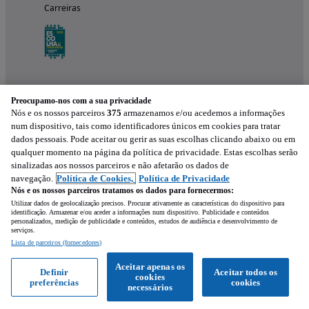
Carreiras
Preocupamo-nos com a sua privacidade
Nós e os nossos parceiros
375
armazenamos e/ou acedemos a informações
num dispositivo, tais como identificadores únicos em cookies para tratar
dados pessoais. Pode aceitar ou gerir as suas escolhas clicando abaixo ou em
qualquer momento na página da política de privacidade. Estas escolhas serão
Experimenta a aplicação
sinalizadas aos nossos parceiros e não afetarão os dados de
navegação.
Política de Cookies,
Política de Privacidade
Nós e os nossos parceiros tratamos os dados para fornecermos:
Utilizar dados de geolocalização precisos. Procurar ativamente as características do dispositivo para
identificação. Armazenar e/ou aceder a informações num dispositivo. Publicidade e conteúdos
personalizados, medição de publicidade e conteúdos, estudos de audiência e desenvolvimento de
serviços.
Lista de parceiros (fornecedores)
Mensagem
Aceitar apenas os
Definir
Aceitar todos os
cookies
preferências
cookies
Ligar
WhatsApp
necessários