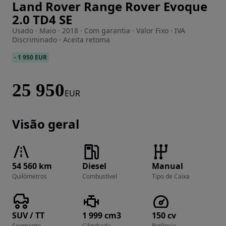
Land Rover Range Rover Evoque
Imagem 1 de 51
2.0 TD4 SE
Usado · Maio · 2018 · Com garantia · Valor Fixo · IVA
Discriminado · Aceita retoma
-
1 950 EUR
25 950
EUR
Visão geral
54 560 km
Diesel
Manual
Quilómetros
Combustível
Tipo de Caixa
SUV / TT
1 999 cm3
150 cv
Segmento
Cilindrada
Potência