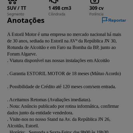
SUV / TT
1 498 cm3
309 cv
Segmento
Cilindrada
Potência
Anotações
Reportar
A Estoril Motor é uma empresa no mercado nacional há mais 
de 30 anos, sediada no Estoril na AVª da República JN 30, 
Rotunda de Alcoitão e em Faro na Bomba da BP, junto ao 
Forum Algarve.
. Viatura disponível nas nossas instalações e
. Garantia ESTORI
. Possibilidade de Crédito até
. Aceitamos Retomas (Avaliações imediatas).				
. Nota: Anúncio publicado por rotina informática, confirmar 
dados junto da entidade vendedora.				
. Visite-nos no nosso Stand na Av. da República JN 26, 
Alcoitão, Estoril.	
. Horário: . Segunda a Sexta-Feira: das 9h00 às 19h30