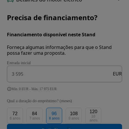
Precisa de financiamento?
Financiamento disponível neste Stand
Forneça algumas informações para que o Stand
possa fazer uma proposta.
Entrada inicial
EUR
Mín. 0 EUR - Máx. 17 975 EUR
Qual a duração do empréstimo? (meses)
120
72
84
96
108
10
6 anos
7 anos
8 anos
9 anos
anos