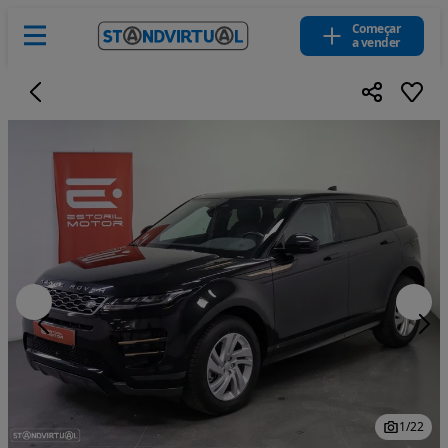
Começar
a vender
1
/
22