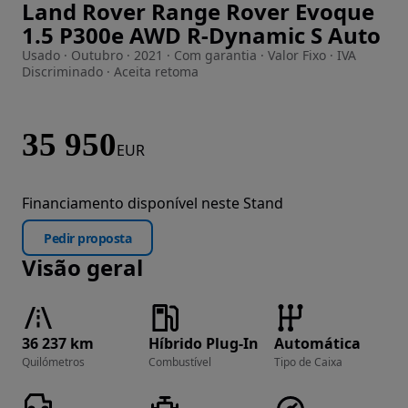
Land Rover Range Rover Evoque
Imagem 1 de 22
1.5 P300e AWD R-Dynamic S Auto
Usado · Outubro · 2021 · Com garantia · Valor Fixo · IVA
Discriminado · Aceita retoma
35 950
EUR
Financiamento disponível neste Stand
Pedir proposta
Visão geral
36 237 km
Híbrido Plug-In
Automática
Quilómetros
Combustível
Tipo de Caixa