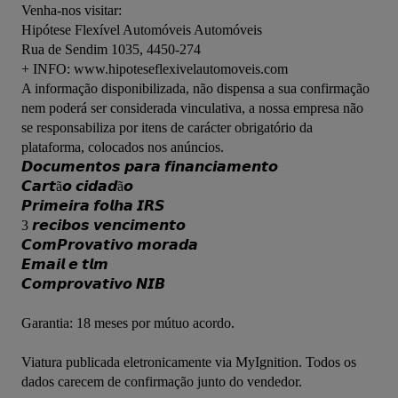
Venha-nos visitar:

Hipótese Flexível Automóveis Automóveis

Rua de Sendim 1035, 4450-274

+ INFO: www.hipoteseflexivelautomoveis.com

A informação disponibilizada, não dispensa a sua confirmação 
nem poderá ser considerada vinculativa, a nossa empresa não 
se responsabiliza por itens de carácter obrigatório da 
plataforma, colocados nos anúncios.

𝘿𝙤𝙘𝙪𝙢𝙚𝙣𝙩𝙤𝙨 𝙥𝙖𝙧𝙖 𝙛𝙞𝙣𝙖𝙣𝙘𝙞𝙖𝙢𝙚𝙣𝙩𝙤

𝘾𝙖𝙧𝙩ã𝙤 𝙘𝙞𝙙𝙖𝙙ã𝙤

𝙋𝙧𝙞𝙢𝙚𝙞𝙧𝙖 𝙛𝙤𝙡𝙝𝙖 𝙄𝙍𝙎

3 𝙧𝙚𝙘𝙞𝙗𝙤𝙨 𝙫𝙚𝙣𝙘𝙞𝙢𝙚𝙣𝙩𝙤

𝘾𝙤𝙢𝙋𝙧𝙤𝙫𝙖𝙩𝙞𝙫𝙤 𝙢𝙤𝙧𝙖𝙙𝙖

𝙀𝙢𝙖𝙞𝙡 𝙚 𝙩𝙡𝙢

𝘾𝙤𝙢𝙥𝙧𝙤𝙫𝙖𝙩𝙞𝙫𝙤 𝙉𝙄𝘽
Garantia: 18 meses por mútuo acordo.
Viatura publicada eletronicamente via MyIgnition. Todos os 
dados carecem de confirmação junto do vendedor.