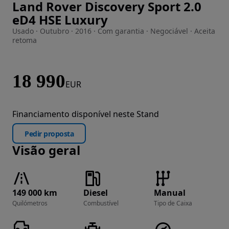
Land Rover Discovery Sport 2.0
Imagem 1 de 37
eD4 HSE Luxury
Usado · Outubro · 2016 · Com garantia · Negociável · Aceita
retoma
18 990
EUR
Financiamento disponível neste Stand
Pedir proposta
Visão geral
149 000 km
Diesel
Manual
Quilómetros
Combustível
Tipo de Caixa