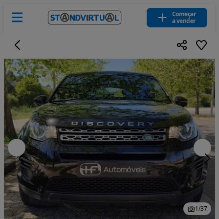
Começar
a vender
1
/
37