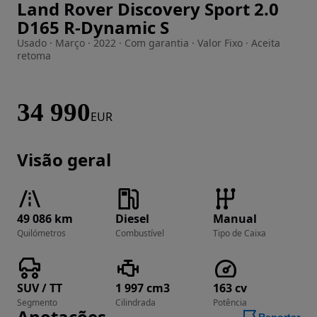
Land Rover Discovery Sport 2.0
Imagem 1 de 33
D165 R-Dynamic S
Usado · Março · 2022 · Com garantia · Valor Fixo · Aceita
retoma
34 990
EUR
Visão geral
49 086 km
Diesel
Manual
Quilómetros
Combustível
Tipo de Caixa
SUV / TT
1 997 cm3
163 cv
Segmento
Cilindrada
Potência
Anotações