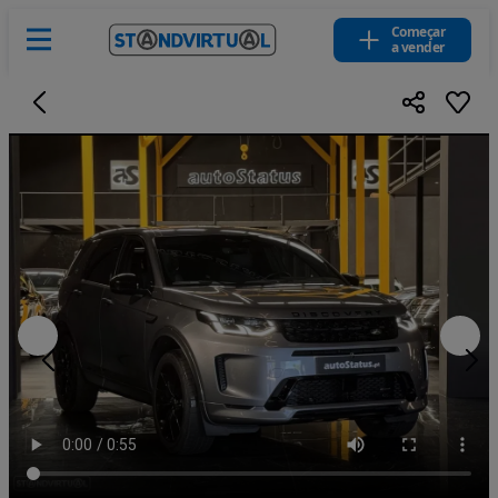
Começar
a vender