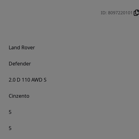
ID
:
8097220101
Land Rover
Defender
2.0 D 110 AWD S
Cinzento
5
5