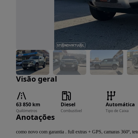
Imagem 1 de 34
Visão geral
63 850 km
Diesel
Automática
Quilómetros
Combustível
Tipo de Caixa
Anotações
como novo com garantia . full extras + GPS, camaras 360º, teto 