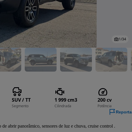
1
/
34
SUV / TT
1 999 cm3
200 cv
Segmento
Cilindrada
Potência
Reporta
de abrir panorâmico, sensores de luz e chuva, cruise control .
