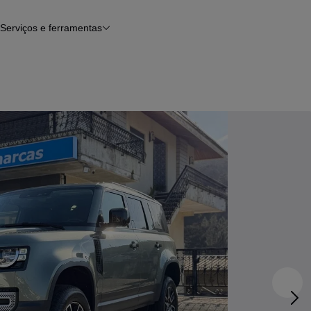
Serviços e ferramentas
Financiamento
Avaliar o meu carro
iamento
Serviço de check-up
Histórico do veículo
Notícias e artigos