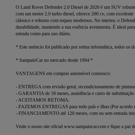
O Land Rover Defender 2.0 Diesel de 2020 é um SUV robusto e
com um motor 2.0 turbo diesel, oferece 200 cv, com excelente t
clássico e robusto com toques modernos. No interior, o Defende
durabilidade, mantendo a sua essência aventureira. É ideal para
estrada como para uso diário.

* Este anúncio foi publicado por rotina informática, todos os
* SampaioCar no mercado desde 1994 *

VANTAGENS em comprar automóvel connosco:

- ENTREGA com revisão geral, recondicionamento de pintura (S
- GARANTIA de 18 meses, assistência e carro de substituição 
- ACEITAMOS RETOMA.

- FAZEMOS ENTREGAS para todo país e ilhas (Por acordo m
- FINANCIAMENTO até 120 meses, com ou sem entrada inicial
Visite o nosso site oficial www.sampaiocar.com e fique a par d