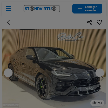
Começar
a vender
1
/
41