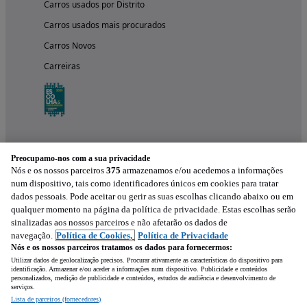
Carros usados por Distrito
Carros usados mais procurados
Carros Novos
Carreiras
Preocupamo-nos com a sua privacidade
Nós e os nossos parceiros
375
armazenamos e/ou acedemos a informações
num dispositivo, tais como identificadores únicos em cookies para tratar
dados pessoais. Pode aceitar ou gerir as suas escolhas clicando abaixo ou em
qualquer momento na página da política de privacidade. Estas escolhas serão
Experimenta a aplicação
sinalizadas aos nossos parceiros e não afetarão os dados de
navegação.
Política de Cookies,
Política de Privacidade
Nós e os nossos parceiros tratamos os dados para fornecermos:
Utilizar dados de geolocalização precisos. Procurar ativamente as características do dispositivo para
identificação. Armazenar e/ou aceder a informações num dispositivo. Publicidade e conteúdos
personalizados, medição de publicidade e conteúdos, estudos de audiência e desenvolvimento de
serviços.
Lista de parceiros (fornecedores)
Mensagem