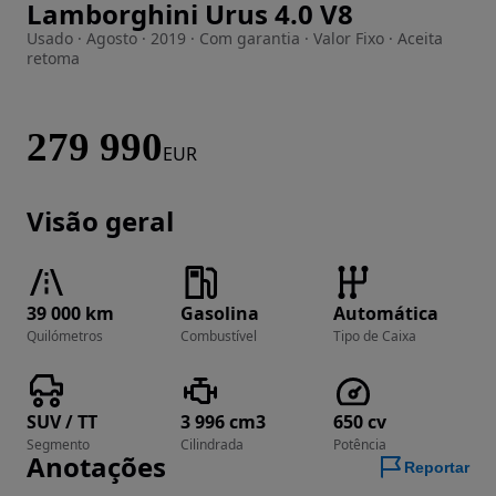
Lamborghini Urus 4.0 V8
Imagem 1 de 41
Usado · Agosto · 2019 · Com garantia · Valor Fixo · Aceita
retoma
279 990
EUR
Visão geral
39 000 km
Gasolina
Automática
Quilómetros
Combustível
Tipo de Caixa
SUV / TT
3 996 cm3
650 cv
Segmento
Cilindrada
Potência
Anotações
Reportar