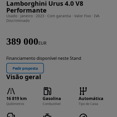
Lamborghini Urus 4.0 V8
Imagem 1 de 37
Performante
Usado · Janeiro · 2023 · Com garantia · Valor Fixo · IVA
Discriminado
389 000
EUR
Financiamento disponível neste Stand
Pedir proposta
Visão geral
16 819 km
Gasolina
Automática
Quilómetros
Combustível
Tipo de Caixa