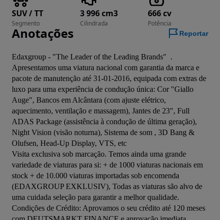
SUV / TT
3 996 cm3
666 cv
Segmento
Cilindrada
Potência
Anotações
Reportar
Edaxgroup - "The Leader of the Leading Brands"  . 
Apresentamos uma viatura nacional com garantia da marca e 
pacote de manutenção até 31-01-2016, equipada com extras de 
luxo para uma experiência de condução única: Cor "Giallo 
Auge", Bancos em Alcântara (com ajuste elétrico, 
aquecimento, ventilação e massagem), Jantes de 23", Full 
ADAS Package (assistência à condução de última geração), 
Night Vision (visão noturna), Sistema de som , 3D Bang & 
Olufsen, Head-Up Display, VTS, etc  

Visita exclusiva sob marcação. Temos ainda uma grande 
variedade de viaturas para si: + de 1000 viaturas nacionais em 
stock + de 10.000 viaturas importadas sob encomenda 
(EDAXGROUP EXKLUSIV), Todas as viaturas são alvo de 
uma cuidada seleção para garantir a melhor qualidade.  
Condições de Crédito: Aprovamos o seu crédito até 120 meses 
com DEUTSMARKT FINANCE e aprovação imediata.
