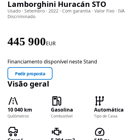
Lamborghini Huracán STO
Imagem 1 de 30
Usado · Setembro · 2022 · Com garantia · Valor Fixo · IVA
Discriminado
445 900
EUR
Financiamento disponível neste Stand
Pedir proposta
Visão geral
10 040 km
Gasolina
Automática
Quilómetros
Combustível
Tipo de Caixa