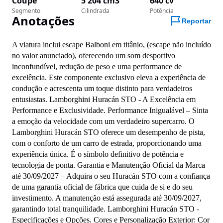
Coupé
5 204 cm3
640 cv
Segmento
Cilindrada
Potência
Anotações
Reportar
A viatura inclui escape Balboni em titânio, (escape não incluído 
no valor anunciado), oferecendo um som desportivo 
inconfundível, redução de peso e uma performance de 
excelência. Este componente exclusivo eleva a experiência de 
condução e acrescenta um toque distinto para verdadeiros 
entusiastas. Lamborghini Huracán STO - A Excelência em 
Performance e Exclusividade. Performance Inigualável – Sinta 
a emoção da velocidade com um verdadeiro supercarro. O 
Lamborghini Huracán STO oferece um desempenho de pista, 
com o conforto de um carro de estrada, proporcionando uma 
experiência única. É o símbolo definitivo de potência e 
tecnologia de ponta. Garantia e Manutenção Oficial da Marca 
até 30/09/2027 – Adquira o seu Huracán STO com a confiança 
de uma garantia oficial de fábrica que cuida de si e do seu 
investimento. A manutenção está assegurada até 30/09/2027, 
garantindo total tranquilidade. Lamborghini Huracán STO - 
Especificações e Opções. Cores e Personalização Exterior: Cor 