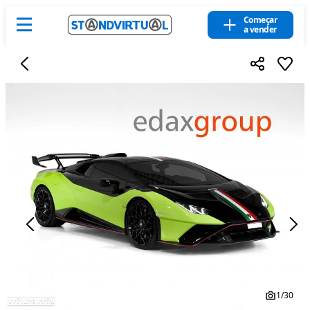
Começar
a vender
1
/
30