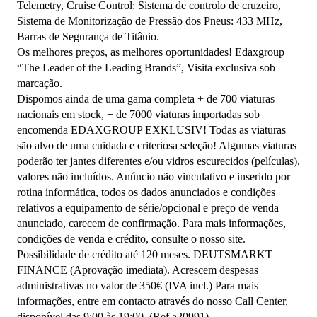
Telemetry, Cruise Control: Sistema de controlo de cruzeiro, 
Sistema de Monitorização de Pressão dos Pneus: 433 MHz, 
Barras de Segurança de Titânio.

Os melhores preços, as melhores oportunidades! Edaxgroup 
“The Leader of the Leading Brands”, Visita exclusiva sob 
marcação.

Dispomos ainda de uma gama completa + de 700 viaturas 
nacionais em stock, + de 7000 viaturas importadas sob 
encomenda EDAXGROUP EXKLUSIV! Todas as viaturas 
são alvo de uma cuidada e criteriosa seleção! Algumas viaturas 
poderão ter jantes diferentes e/ou vidros escurecidos (películas), 
valores não incluídos. Anúncio não vinculativo e inserido por 
rotina informática, todos os dados anunciados e condições 
relativos a equipamento de série/opcional e preço de venda 
anunciado, carecem de confirmação. Para mais informações, 
condições de venda e crédito, consulte o nosso site. 
Possibilidade de crédito até 120 meses. DEUTSMARKT 
FINANCE (Aprovação imediata). Acrescem despesas 
administrativas no valor de 350€ (IVA incl.) Para mais 
informações, entre em contacto através do nosso Call Center, 
disponível das 9:00 às 19:00. (Ref a20991)
