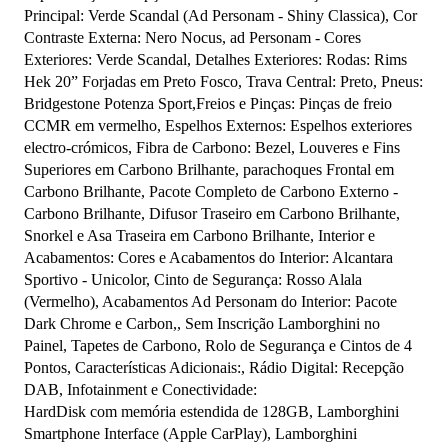
Principal: Verde Scandal (Ad Personam - Shiny Classica), Cor 
Contraste Externa: Nero Nocus, ad Personam - Cores 
Exteriores: Verde Scandal, Detalhes Exteriores: Rodas: Rims 
Hek 20” Forjadas em Preto Fosco, Trava Central: Preto, Pneus: 
Bridgestone Potenza Sport,Freios e Pinças: Pinças de freio 
CCMR em vermelho, Espelhos Externos: Espelhos exteriores 
electro-crómicos, Fibra de Carbono: Bezel, Louveres e Fins 
Superiores em Carbono Brilhante, parachoques Frontal em 
Carbono Brilhante, Pacote Completo de Carbono Externo - 
Carbono Brilhante, Difusor Traseiro em Carbono Brilhante, 
Snorkel e Asa Traseira em Carbono Brilhante, Interior e 
Acabamentos: Cores e Acabamentos do Interior: Alcantara 
Sportivo - Unicolor, Cinto de Segurança: Rosso Alala 
(Vermelho), Acabamentos Ad Personam do Interior: Pacote 
Dark Chrome e Carbon,, Sem Inscrição Lamborghini no 
Painel, Tapetes de Carbono, Rolo de Segurança e Cintos de 4 
Pontos, Características Adicionais:, Rádio Digital: Recepção 
DAB, Infotainment e Conectividade:

HardDisk com memória estendida de 128GB, Lamborghini 
Smartphone Interface (Apple CarPlay), Lamborghini 