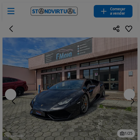
Começar
a vender
1
/
25