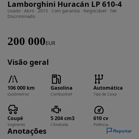
Lamborghini Huracán LP 610-4
Imagem 1 de 25
Usado · Abril · 2015 · Com garantia · Negociável · IVA
Discriminado
200 000
EUR
Visão geral
106 000 km
Gasolina
Automática
Quilómetros
Combustível
Tipo de Caixa
Coupé
5 204 cm3
610 cv
Segmento
Cilindrada
Potência
Anotações
Reportar