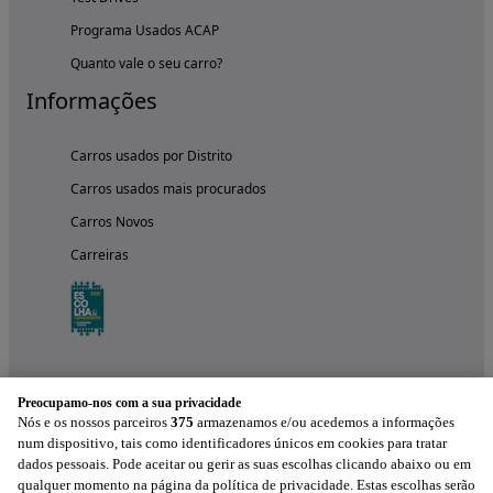
Programa Usados ACAP
Quanto vale o seu carro?
Informações
Carros usados por Distrito
Carros usados mais procurados
Carros Novos
Carreiras
Preocupamo-nos com a sua privacidade
Nós e os nossos parceiros
375
armazenamos e/ou acedemos a informações
num dispositivo, tais como identificadores únicos em cookies para tratar
dados pessoais. Pode aceitar ou gerir as suas escolhas clicando abaixo ou em
qualquer momento na página da política de privacidade. Estas escolhas serão
Experimenta a aplicação