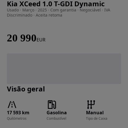
Kia XCeed 1.0 T-GDI Dynamic
Imagem 1 de 19
Usado · Março · 2025 · Com garantia · Negociável · IVA
Discriminado · Aceita retoma
20 990
EUR
Visão geral
17 593 km
Gasolina
Manual
Quilómetros
Combustível
Tipo de Caixa