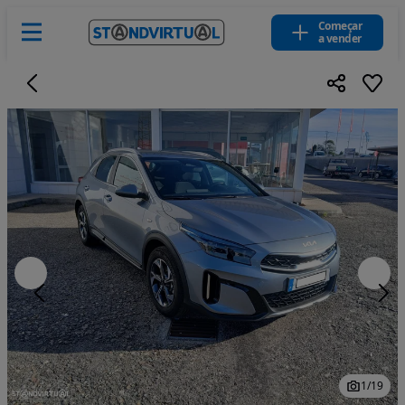
Começar
a vender
1
/
19