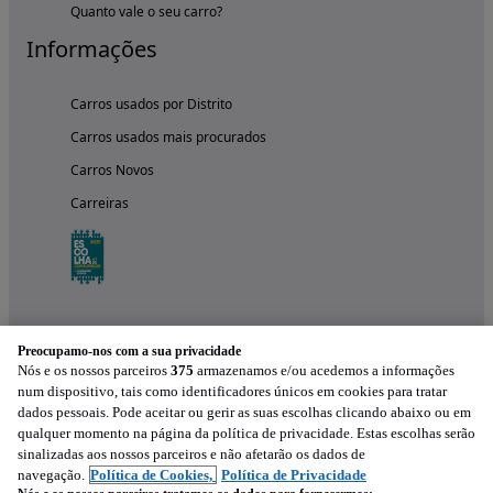
Quanto vale o seu carro?
Informações
Carros usados por Distrito
Carros usados mais procurados
Carros Novos
Carreiras
Preocupamo-nos com a sua privacidade
Nós e os nossos parceiros
375
armazenamos e/ou acedemos a informações
num dispositivo, tais como identificadores únicos em cookies para tratar
dados pessoais. Pode aceitar ou gerir as suas escolhas clicando abaixo ou em
qualquer momento na página da política de privacidade. Estas escolhas serão
Experimenta a aplicação
sinalizadas aos nossos parceiros e não afetarão os dados de
navegação.
Política de Cookies,
Política de Privacidade