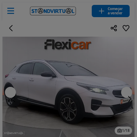
Começar
a vender
1
/
18