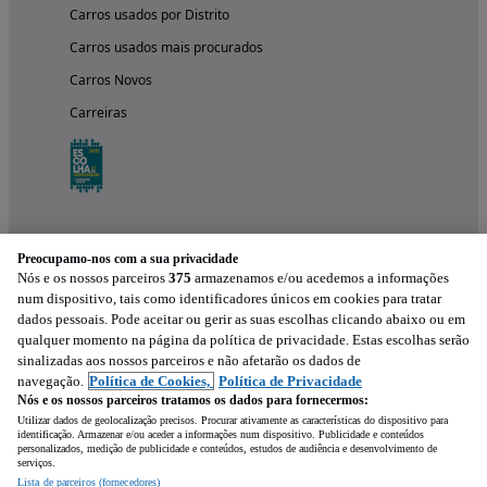
Carros usados por Distrito
Carros usados mais procurados
Carros Novos
Carreiras
Preocupamo-nos com a sua privacidade
Nós e os nossos parceiros
375
armazenamos e/ou acedemos a informações
num dispositivo, tais como identificadores únicos em cookies para tratar
dados pessoais. Pode aceitar ou gerir as suas escolhas clicando abaixo ou em
qualquer momento na página da política de privacidade. Estas escolhas serão
Experimenta a aplicação
sinalizadas aos nossos parceiros e não afetarão os dados de
navegação.
Política de Cookies,
Política de Privacidade
Nós e os nossos parceiros tratamos os dados para fornecermos:
Utilizar dados de geolocalização precisos. Procurar ativamente as características do dispositivo para
identificação. Armazenar e/ou aceder a informações num dispositivo. Publicidade e conteúdos
personalizados, medição de publicidade e conteúdos, estudos de audiência e desenvolvimento de
serviços.
Lista de parceiros (fornecedores)