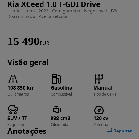
Kia XCeed 1.0 T-GDI Drive
Imagem 1 de 18
Usado · Julho · 2022 · Com garantia · Negociável · IVA
Discriminado · Aceita retoma
15 490
EUR
Visão geral
108 850 km
Gasolina
Manual
Quilómetros
Combustível
Tipo de Caixa
SUV / TT
998 cm3
120 cv
Segmento
Cilindrada
Potência
Anotações
Reportar