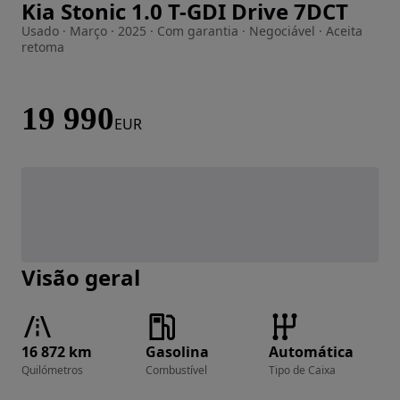
Kia Stonic 1.0 T-GDI Drive 7DCT
Imagem 1 de 19
Usado · Março · 2025 · Com garantia · Negociável · Aceita
retoma
19 990
EUR
Visão geral
16 872 km
Gasolina
Automática
Quilómetros
Combustível
Tipo de Caixa