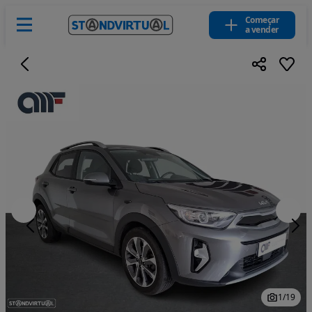
Começar
a vender
1
/
19