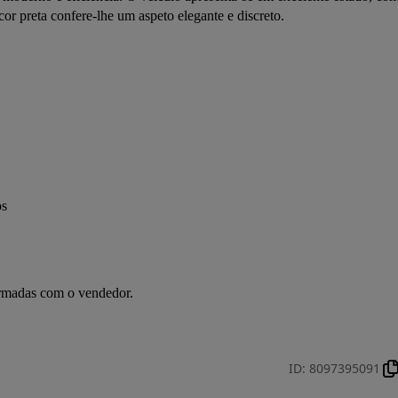
or preta confere-lhe um aspeto elegante e discreto.
os
irmadas com o vendedor.
ID
:
8097395091