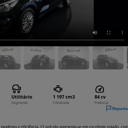
Utilitário
1 197 cm3
84 cv
Segmento
Cilindrada
Potência
Reporta
 moderno e eficiência. O veículo apresenta-se em excelente estado, com