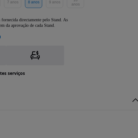
7 anos
8 anos
9 anos
anos
 fornecida directamente pelo Stand. As
dem da aprovação de cada Stand.
tes serviços