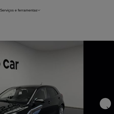
Serviços e ferramentas
Financiamento
Avaliar o meu carro
iamento
Serviço de check-up
Histórico do veículo
Notícias e artigos