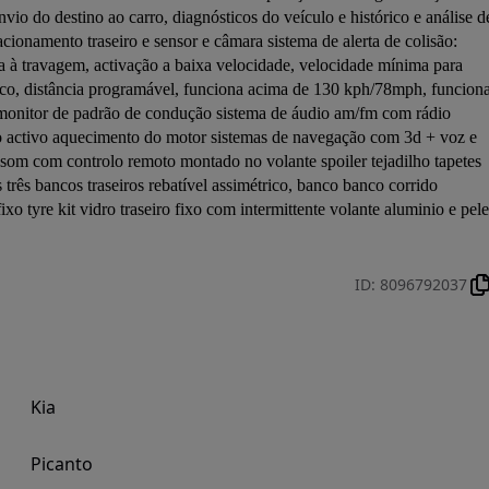
nvio do destino ao carro, diagnósticos do veículo e histórico e análise de
ionamento traseiro e sensor e câmara sistema de alerta de colisão: 
cia à travagem, activação a baixa velocidade, velocidade mínima para 
stico, distância programável, funciona acima de 130 kph/78mph, funciona
onitor de padrão de condução sistema de áudio am/fm com rádio 
bono activo aquecimento do motor sistemas de navegação com 3d + voz e 
84 som com controlo remoto montado no volante spoiler tejadilho tapetes 
três bancos traseiros rebatível assimétrico, banco banco corrido 
xo tyre kit vidro traseiro fixo com intermittente volante aluminio e pele 
ID
:
8096792037
Kia
Picanto