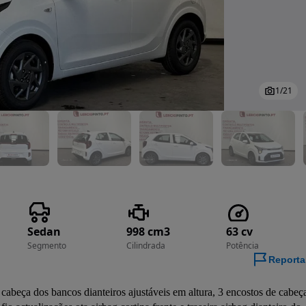
1
/
21
Sedan
998 cm3
63 cv
Segmento
Cilindrada
Potência
Reporta
abeça dos bancos dianteiros ajustáveis em altura, 3 encostos de cabeça