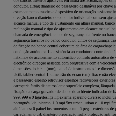
dos bancos traseiros ajustáveis em altura abs actualizações sem f
condutor, airbag dianteiro do passageiro desligável por chave ai
estacionamento traseiro e dispositivo de orientação assistente i
drecção banco dianteiro do condutor individual com sem ajustam
alcance manual e tipo de ajustamento em altura manual, banco d
reclinação manual e tipo de ajustamento em alcance manual banc
chamada de emergência cintos de segurança da frente no banco 
segurança traseiros no banco condutor, cintos de segurança tras
de fixação no banco central cobertura da área de carga/chape
condução autónoma 1 - assistência ao condutor e controle de fai
máximos de accionamento automático controlo automático de vel
electrónico direcção assistida com progressiva com a velocidade
dimensões do écran (mm), painel de instrumentos 1 e dimensão
táctil, tablier central 1, dimensão do écran (cm), fixo e não elev
e passageiro espelho retrovisor espelhos retrovisores exteriores
carroçaria faróis dianteiros lente superfície complexa, lâmpad
fixação da carga gravador de dados do acidente indicador de ba
999, 999 e 0 liga/desliga lig externa aparelho diversão inclui u
português, kia, picanto, 1.0 mpi 5mt urban, urban e 1.0 mpi 5m
altifalantes: 6 painel instrumentos ecran tft pegas exteriores de
carregamento usb dianteiro preparação isofix protecção anti-ro