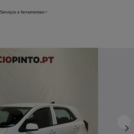
Serviços e ferramentas
Financiamento
Avaliar o meu carro
iamento
Serviço de check-up
Histórico do veículo
Notícias e artigos