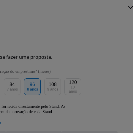
sa fazer uma proposta.
ração do empréstimo? (meses)
120
84
96
108
10
7 anos
8 anos
9 anos
anos
 fornecida directamente pelo Stand. As
dem da aprovação de cada Stand.