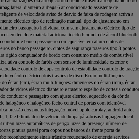
io actualizações ota airbag cortina frente e traseira airbag dianteiro do 
rbag lateral dianteiro airbags 6 ar condicionado assistente de 
nteligente de velocidade aviso de desvio de faixa de rodagem activa a 
ento eléctrico tipo de reclinação manual, tipo de ajustamento em 
ianteiro passageiro individual com sem ajustamento eléctrico tipo de 
os em tecido e material adicional tecido bloqueio de álcool bluetooth 
condutor e banco passageiro com ajustável em altura cintos de 
eiros no banco passageiro, cintos de segurança traseiros tipo 3-pontos 
leira rígido computador de bordo com consumo médio de combustível 
xa ativa controle de faróis com sensor de luminosidade exterior e 
ocidade controlo de apps controlo de estabilidade controlo de tracção
 do veículo eléctrico dois travões de disco Écran multi-funções: 
 do écran (cm), écran multi-funções: dimensões do écran (mm), écran 
ador de vidros eléctrico dianteiro e traseiro espelho de cortesia condutor
 do condutor e passageiro com ajuste elétrico, aquecido e da côr da 
a de halogéneo e halogéneo fecho central de portas com telemóvel 
ixa pressão dos pneus integração móvel apple carplay, android auto, 
sb, 1, 0 e 0 limitador de velocidade limpa pára-brisas linguagem local 
t urban luzes automáticas de perigo luzes de presença número de 
 portas pintura pastel porta copos nos bancos da frente porta de 
ubo reconhecimento sinais trânsito recuperação de energia serviços 