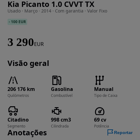
Kia Picanto 1.0 CVVT TX
Imagem 1 de 15
Usado · Março · 2014 · Com garantia · Valor Fixo
-
100 EUR
3 290
EUR
Visão geral
206 176 km
Gasolina
Manual
Quilómetros
Combustível
Tipo de Caixa
Citadino
998 cm3
69 cv
Segmento
Cilindrada
Potência
Anotações
Reportar