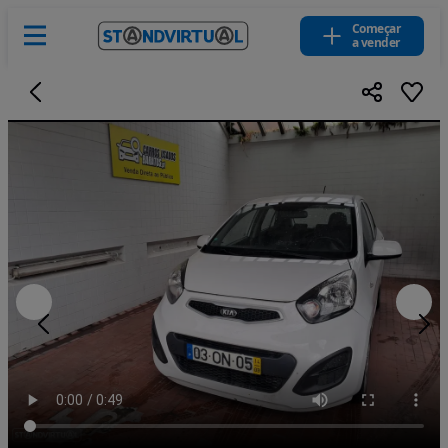
Começar
a vender