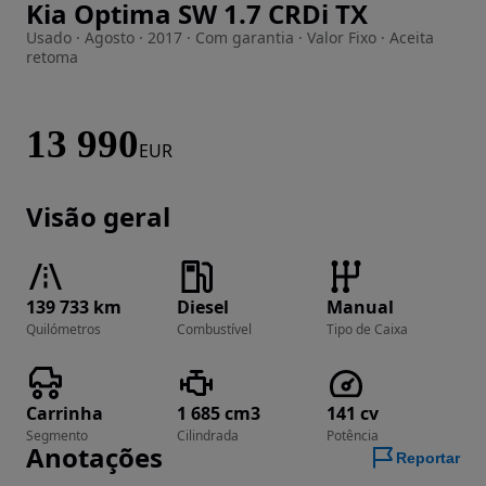
Kia Optima SW 1.7 CRDi TX
Imagem 1 de 31
Usado · Agosto · 2017 · Com garantia · Valor Fixo · Aceita
retoma
13 990
EUR
Visão geral
139 733 km
Diesel
Manual
Quilómetros
Combustível
Tipo de Caixa
Carrinha
1 685 cm3
141 cv
Segmento
Cilindrada
Potência
Anotações
Reportar