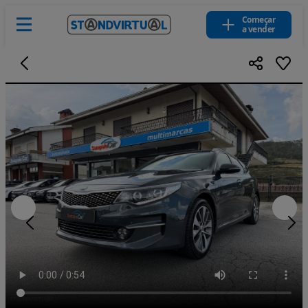
Começar
a vender