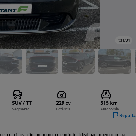
1
/
34
SUV / TT
229 cv
515 km
Segmento
Potência
Autonomia
Reporta
ência em inovação, autonomia e conforto. Ideal para quem procura 