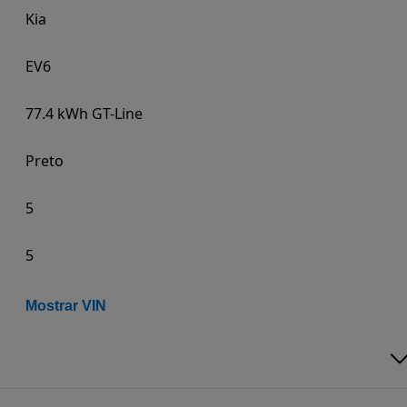
Kia
EV6
77.4 kWh GT-Line
Preto
5
5
Mostrar VIN