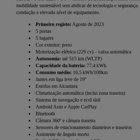
mobilidade sustentável sem abdicar de tecnologia e segurança.
condução e elevado nível de equipamento.
Primeiro registo:
Agosto de 2023
5 portas
5 lugares
Cor exterior: preto
Motorização elétrica (229 cv) – caixa automática
Autonomia:
até 515 km (WLTP)
Capacidade da bateria:
77,4 kWh
Consumo médio:
16,5 kWh/100km
Jantes em liga leve de 19"
Estofos em Alcantara
Climatização automática (inclui zona traseira)
Sistema de navegação e ecrã tátil
Android Auto e Apple CarPlay
Bluetooth
Câmara 360º e câmara traseira
Sensores de estacionamento dianteiros e traseiros
Assistente de ângulo morto