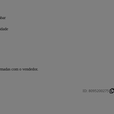
mbar
cidade
irmadas com o vendedor.
ID
:
8095200275