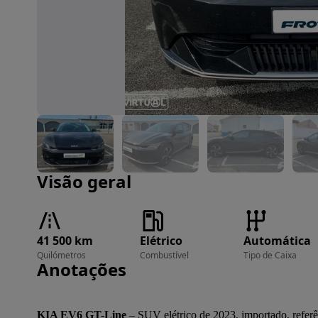
Imagem 1 de 34
Visão geral
41 500 km
Elétrico
Automática
Quilómetros
Combustível
Tipo de Caixa
Anotações
KIA EV6 GT-Line
 – SUV elétrico de 2023, importado, refer