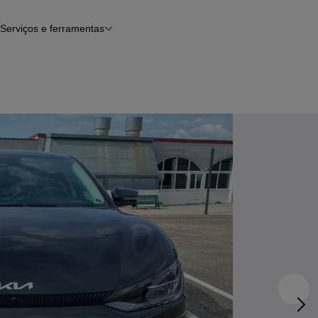
Serviços e ferramentas
Financiamento
Avaliar o meu carro
iamento
Serviço de check-up
Histórico do veículo
Notícias e artigos