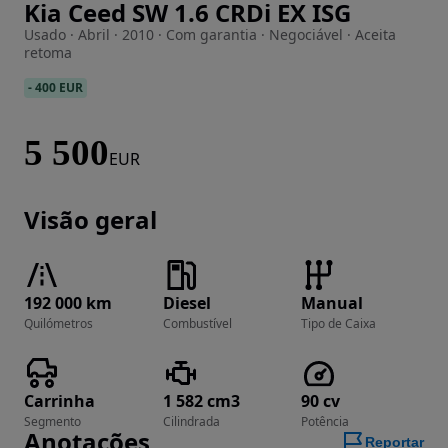
Kia Ceed SW 1.6 CRDi EX ISG
Imagem 1 de 16
Usado · Abril · 2010 · Com garantia · Negociável · Aceita
retoma
-
400 EUR
5 500
EUR
Visão geral
192 000 km
Diesel
Manual
Quilómetros
Combustível
Tipo de Caixa
Carrinha
1 582 cm3
90 cv
Segmento
Cilindrada
Potência
Anotações
Reportar