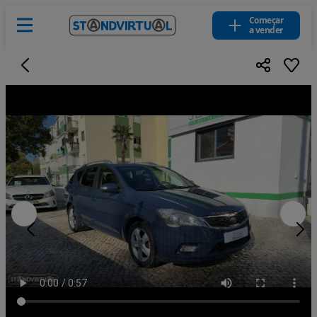
Começar
a vender