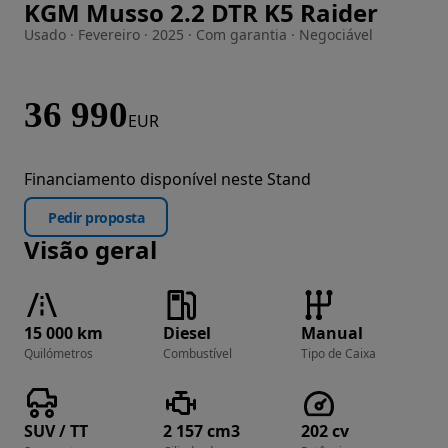
KGM Musso 2.2 DTR K5 Raider
Imagem 1 de 32
Usado · Fevereiro · 2025 · Com garantia · Negociável
36 990
EUR
Financiamento disponível neste Stand
Pedir proposta
Visão geral
15 000 km
Diesel
Manual
Quilómetros
Combustível
Tipo de Caixa
SUV / TT
2 157 cm3
202 cv