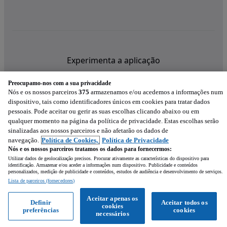
Experimenta a aplicação
Preocupamo-nos com a sua privacidade
Nós e os nossos parceiros
375
armazenamos e/ou acedemos a informações num
dispositivo, tais como identificadores únicos em cookies para tratar dados
pessoais. Pode aceitar ou gerir as suas escolhas clicando abaixo ou em
qualquer momento na página da política de privacidade. Estas escolhas serão
sinalizadas aos nossos parceiros e não afetarão os dados de
navegação.
Política de Cookies,
Política de Privacidade
Nós e os nossos parceiros tratamos os dados para fornecermos:
Utilizar dados de geolocalização precisos. Procurar ativamente as características do dispositivo para
identificação. Armazenar e/ou aceder a informações num dispositivo. Publicidade e conteúdos
personalizados, medição de publicidade e conteúdos, estudos de audiência e desenvolvimento de serviços.
Lista de parceiros (fornecedores)
Mensagem
Aceitar apenas os
Definir
Aceitar todos os
cookies
preferências
cookies
Ligar
WhatsApp
necessários