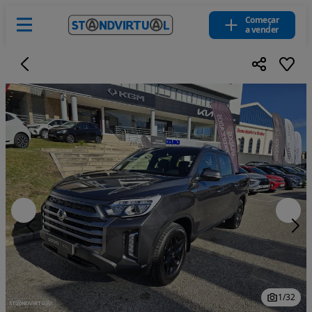
Começar
a vender
1
/
32