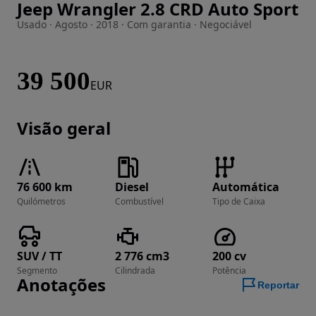
Jeep Wrangler 2.8 CRD Auto Sport
Imagem 1 de 10
Usado · Agosto · 2018 · Com garantia · Negociável
39 500
EUR
Visão geral
76 600 km
Diesel
Automática
Quilómetros
Combustível
Tipo de Caixa
SUV / TT
2 776 cm3
200 cv
Segmento
Cilindrada
Potência
Anotações
Reportar