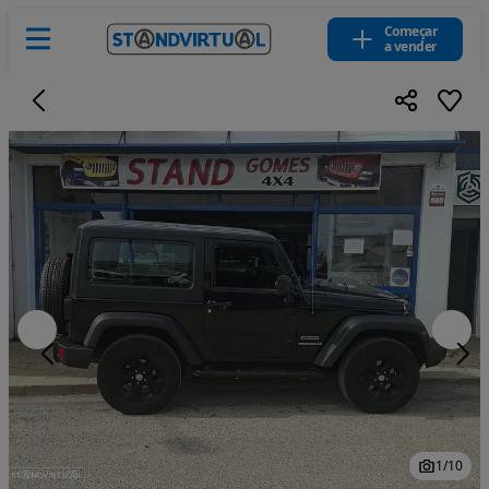
Começar
a vender
1
/
10