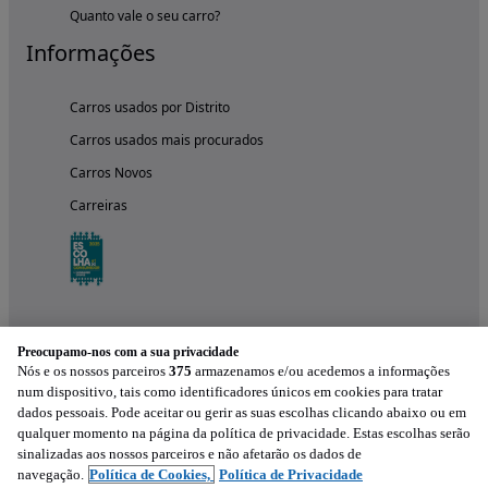
Quanto vale o seu carro?
Informações
Carros usados por Distrito
Carros usados mais procurados
Carros Novos
Carreiras
Preocupamo-nos com a sua privacidade
Nós e os nossos parceiros
375
armazenamos e/ou acedemos a informações
num dispositivo, tais como identificadores únicos em cookies para tratar
dados pessoais. Pode aceitar ou gerir as suas escolhas clicando abaixo ou em
qualquer momento na página da política de privacidade. Estas escolhas serão
Experimenta a aplicação
sinalizadas aos nossos parceiros e não afetarão os dados de
navegação.
Política de Cookies,
Política de Privacidade