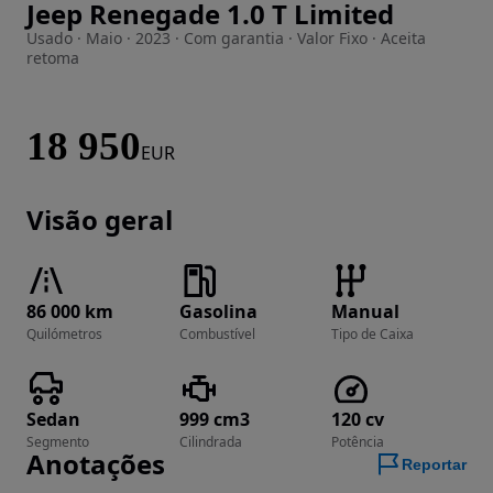
Jeep Renegade 1.0 T Limited
Imagem 1 de 12
Usado · Maio · 2023 · Com garantia · Valor Fixo · Aceita
retoma
18 950
EUR
Visão geral
86 000 km
Gasolina
Manual
Quilómetros
Combustível
Tipo de Caixa
Sedan
999 cm3
120 cv
Segmento
Cilindrada
Potência
Anotações
Reportar