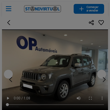
Começar
a vender