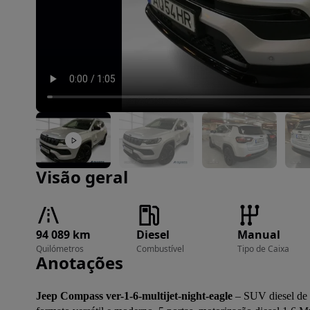
Imagem 1 de 12
Visão geral
94 089 km
Diesel
Manual
Quilómetros
Combustível
Tipo de Caixa
Anotações
Jeep Compass ver-1-6-multijet-night-eagle
 – SUV diesel de 