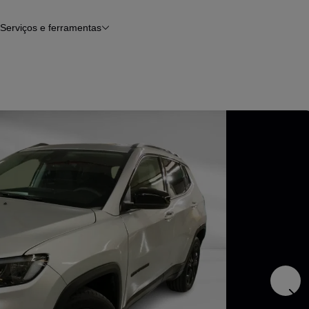
Serviços e ferramentas
Financiamento
Avaliar o meu carro
iamento
Serviço de check-up
Histórico do veículo
Notícias e artigos