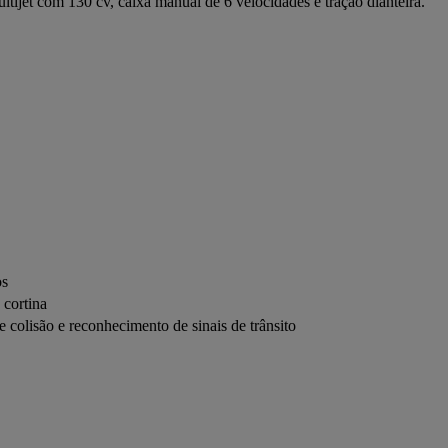
ltijet com 130 cv, caixa manual de 6 velocidades e tração dianteira.
os
 cortina
e colisão e reconhecimento de sinais de trânsito