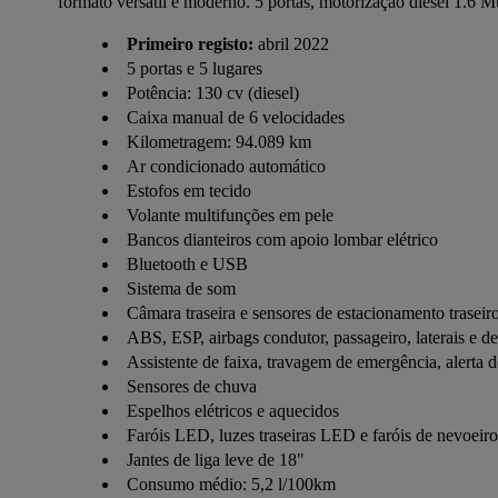
formato versátil e moderno. 5 portas, motorização diesel 1.6 Mu
Primeiro registo:
abril 2022
5 portas e 5 lugares
Potência: 130 cv (diesel)
Caixa manual de 6 velocidades
Kilometragem: 94.089 km
Ar condicionado automático
Estofos em tecido
Volante multifunções em pele
Bancos dianteiros com apoio lombar elétrico
Bluetooth e USB
Sistema de som
Câmara traseira e sensores de estacionamento traseir
ABS, ESP, airbags condutor, passageiro, laterais e de
Assistente de faixa, travagem de emergência, alerta d
Sensores de chuva
Espelhos elétricos e aquecidos
Faróis LED, luzes traseiras LED e faróis de nevoeiro
Jantes de liga leve de 18"
Consumo médio: 5,2 l/100km