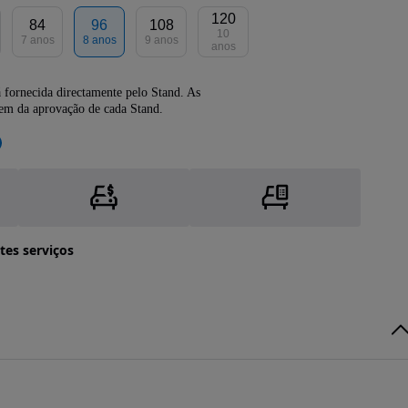
120
84
96
108
10
7 anos
8 anos
9 anos
anos
 fornecida directamente pelo Stand. As
dem da aprovação de cada Stand.
tes serviços