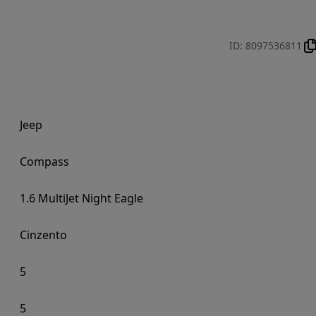
ID
:
8097536811
Jeep
Compass
1.6 MultiJet Night Eagle
Cinzento
5
5