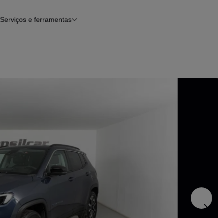
Serviços e ferramentas
Financiamento
Avaliar o meu carro
iamento
Serviço de check-up
Histórico do veículo
Notícias e artigos