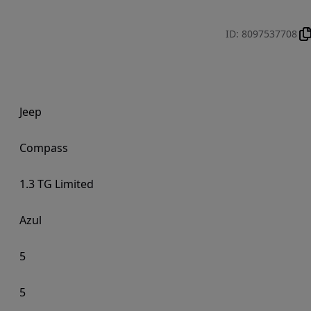
ID
:
8097537708
Jeep
Compass
1.3 TG Limited
Azul
5
5