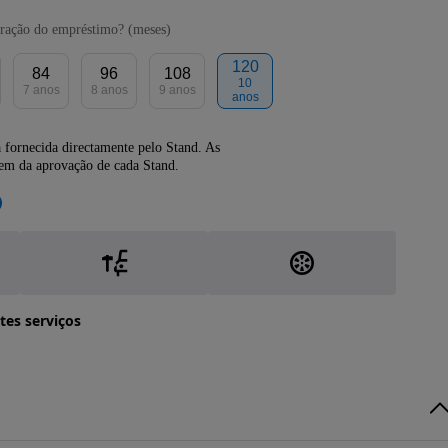
ração do empréstimo? (meses)
120
84
96
108
10
7 anos
8 anos
9 anos
anos
 fornecida directamente pelo Stand. As
dem da aprovação de cada Stand.
tes serviços