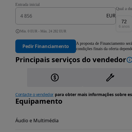
Entrada inicial
Qual a du
EUR
72
6 anos
Mín. 0 EUR - Máx. 24 282 EUR
A proposta de Financiamento será
Pedir Financiamento
condições finais da oferta depen
Principais serviços do vendedor
Contacte o vendedor
para obter mais informações sobre es
Equipamento
Áudio e Multimédia