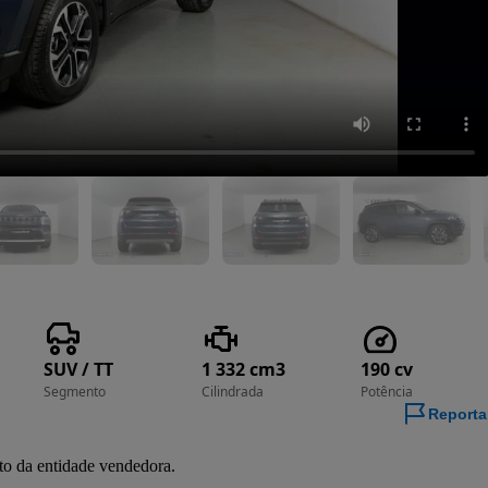
SUV / TT
1 332 cm3
190 cv
Segmento
Cilindrada
Potência
Reporta
to da entidade vendedora.