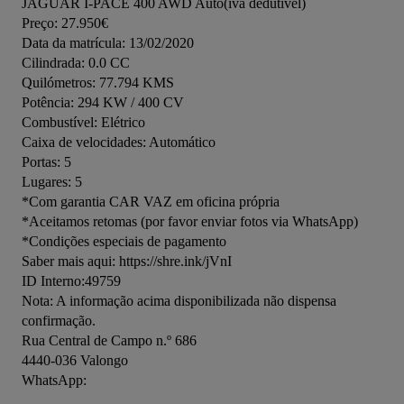
JAGUAR I-PACE 400 AWD Auto(iva dedútivel)

Preço: 27.950€

Data da matrícula: 13/02/2020

Cilindrada: 0.0 CC

Quilómetros: 77.794 KMS

Potência: 294 KW / 400 CV

Combustível: Elétrico

Caixa de velocidades: Automático

Portas: 5

Lugares: 5

*Com garantia CAR VAZ em oficina própria

*Aceitamos retomas (por favor enviar fotos via WhatsApp)

*Condições especiais de pagamento

Saber mais aqui: https://shre.ink/jVnI

ID Interno:49759

Nota: A informação acima disponibilizada não dispensa 
confirmação.

Rua Central de Campo n.º 686

4440-036 Valongo
