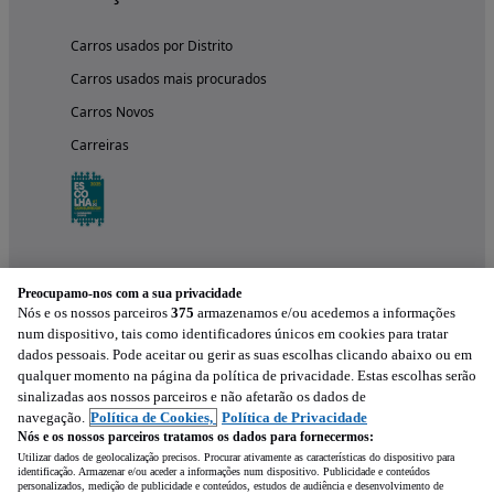
Carros usados por Distrito
Carros usados mais procurados
Carros Novos
Carreiras
Preocupamo-nos com a sua privacidade
Nós e os nossos parceiros
375
armazenamos e/ou acedemos a informações
num dispositivo, tais como identificadores únicos em cookies para tratar
dados pessoais. Pode aceitar ou gerir as suas escolhas clicando abaixo ou em
qualquer momento na página da política de privacidade. Estas escolhas serão
Experimenta a aplicação
sinalizadas aos nossos parceiros e não afetarão os dados de
navegação.
Política de Cookies,
Política de Privacidade
Nós e os nossos parceiros tratamos os dados para fornecermos:
Utilizar dados de geolocalização precisos. Procurar ativamente as características do dispositivo para
identificação. Armazenar e/ou aceder a informações num dispositivo. Publicidade e conteúdos
personalizados, medição de publicidade e conteúdos, estudos de audiência e desenvolvimento de