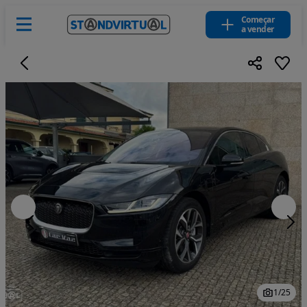
Começar
a vender
1
/
25