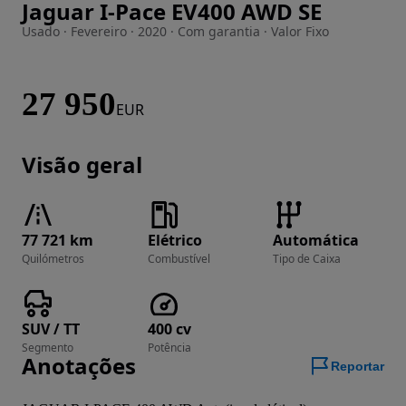
Jaguar I-Pace EV400 AWD SE
Imagem 1 de 25
Usado · Fevereiro · 2020 · Com garantia · Valor Fixo
27 950
EUR
Visão geral
77 721 km
Elétrico
Automática
Quilómetros
Combustível
Tipo de Caixa
SUV / TT
400 cv
Segmento
Potência
Anotações
Reportar