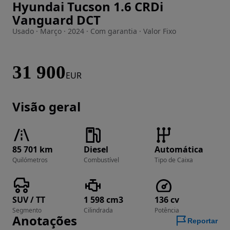
Hyundai Tucson 1.6 CRDi
Imagem 1 de 25
Vanguard DCT
Usado · Março · 2024 · Com garantia · Valor Fixo
31 900
EUR
Visão geral
85 701 km
Diesel
Automática
Quilómetros
Combustível
Tipo de Caixa
SUV / TT
1 598 cm3
136 cv
Segmento
Cilindrada
Potência
Anotações
Reportar