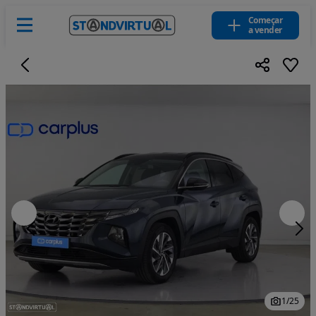
Começar
a vender
1
/
25