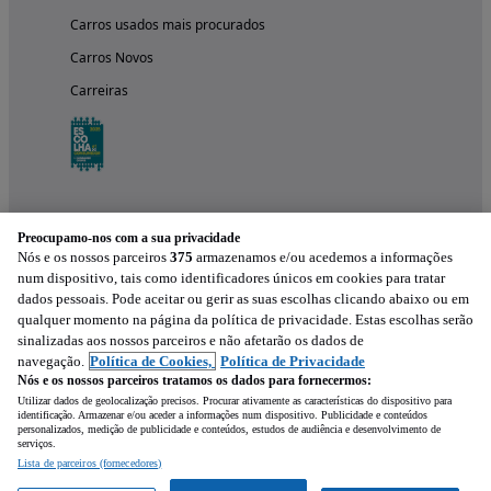
Carros usados mais procurados
Carros Novos
Carreiras
Preocupamo-nos com a sua privacidade
Nós e os nossos parceiros
375
armazenamos e/ou acedemos a informações
num dispositivo, tais como identificadores únicos em cookies para tratar
dados pessoais. Pode aceitar ou gerir as suas escolhas clicando abaixo ou em
qualquer momento na página da política de privacidade. Estas escolhas serão
Experimenta a aplicação
sinalizadas aos nossos parceiros e não afetarão os dados de
navegação.
Política de Cookies,
Política de Privacidade
Nós e os nossos parceiros tratamos os dados para fornecermos:
Utilizar dados de geolocalização precisos. Procurar ativamente as características do dispositivo para
identificação. Armazenar e/ou aceder a informações num dispositivo. Publicidade e conteúdos
personalizados, medição de publicidade e conteúdos, estudos de audiência e desenvolvimento de
serviços.
Lista de parceiros (fornecedores)
Mensagem