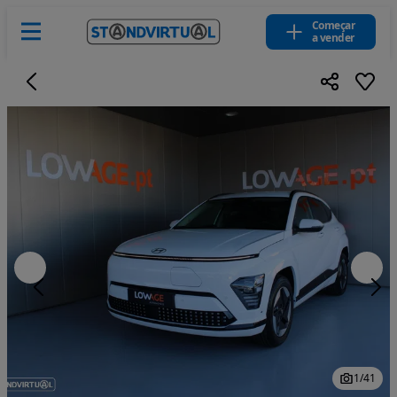
Começar
a vender
1
/
41