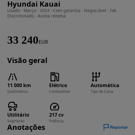
Hyundai Kauai
Imagem 1 de 41
Usado · Março · 2024 · Com garantia · Negociável · IVA
Discriminado · Aceita retoma
33 240
EUR
Visão geral
11 000 km
Elétrico
Automática
Quilómetros
Combustível
Tipo de Caixa
Utilitário
217 cv
Segmento
Potência
Anotações
Reportar