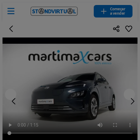
Começar
a vender