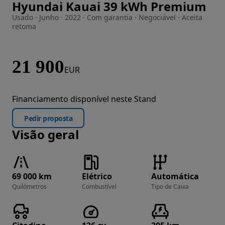
Hyundai Kauai 39 kWh Premium
Imagem 1 de 35
Usado · Junho · 2022 · Com garantia · Negociável · Aceita
retoma
21 900
EUR
Financiamento disponível neste Stand
Pedir proposta
Visão geral
69 000 km
Elétrico
Automática
Quilómetros
Combustível
Tipo de Caixa