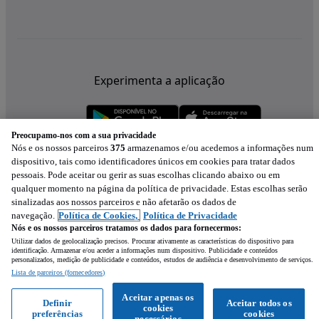
Experimenta a aplicação
Preocupamo-nos com a sua privacidade
Nós e os nossos parceiros
375
armazenamos e/ou acedemos a informações num
dispositivo, tais como identificadores únicos em cookies para tratar dados
pessoais. Pode aceitar ou gerir as suas escolhas clicando abaixo ou em
qualquer momento na página da política de privacidade. Estas escolhas serão
sinalizadas aos nossos parceiros e não afetarão os dados de
navegação.
Política de Cookies,
Política de Privacidade
Nós e os nossos parceiros tratamos os dados para fornecermos:
Utilizar dados de geolocalização precisos. Procurar ativamente as características do dispositivo para
identificação. Armazenar e/ou aceder a informações num dispositivo. Publicidade e conteúdos
personalizados, medição de publicidade e conteúdos, estudos de audiência e desenvolvimento de serviços.
Lista de parceiros (fornecedores)
Mensagem
Aceitar apenas os
Definir
Aceitar todos os
cookies
preferências
cookies
Ligar
WhatsApp
necessários